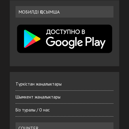
МОБИЛДІ ҚОСЫМША
Түркістан жаңалыктары
Шымкент жаңалыктары
Біз туралы / О нас
COUNTER