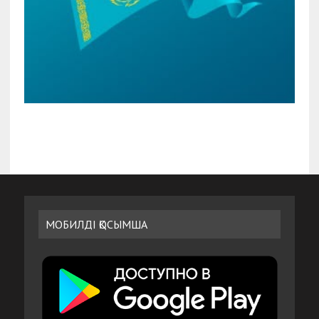
МОБИЛДІ ҚОСЫМША