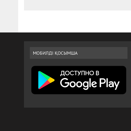
МОБИЛДІ ҚОСЫМША