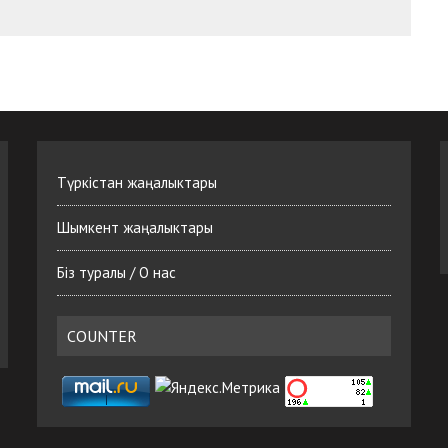
Түркістан жаңалыктары
Шымкент жаңалыктары
Біз туралы / О нас
COUNTER