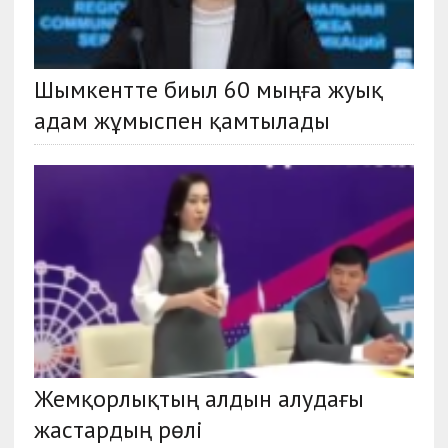
Шымкентте биыл 60 мыңға жуық
адам жұмыспен қамтылады
Жемқорлықтың алдын алудағы
жастардың рөлі