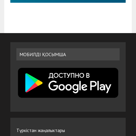
МОБИЛДІ ҚОСЫМША
Түркістан жаңалыктары