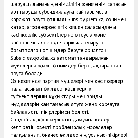
шаруашылығының өнімділігін және өнім сапасын
арттыруды субсидиялауға қайтарымсыз
қаражат алуға өтінімді Subsidy.plem.kz, сонымен
қатар, агроөнеркәсіптік кешен саласындағы
кәсіпкерлік субъектілеріне өтеусіз және
қайтарымсыз негізде қаржыландыруға
бағытталған өтінімдер беруге арналған
Subsidies.qoldau.kz автоматтандырылған
жүйелері арқылы өтінімдер беріп, ақпараттар
алуға болады.
Өз кезегінде партия мүшелері мен кәсіпкерлер
палатасының өкілдері кәсіпкерлік
субъектілерінің құқықтары мен заңды
мүдделерін қамтамасыз етуге және қорғауға
байланысты пікірлерімен бөлісті.
Сондай-ақ, кәсіпкерліктің дамуына кедергі
келтіретін өзекті проблемалық мәселелер
талқыланып, бизнес өкілдерінің ұсыныс-пікірлері