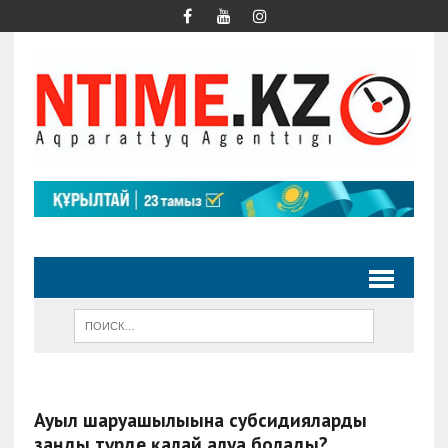
Ауыл шаруашылығына субсидияларды
заңды түрде қалай алуға болады?