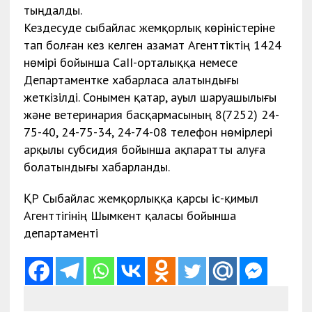
тыңдалды.
Кездесуде сыбайлас жемқорлық көріністеріне
тап болған кез келген азамат Агенттіктің 1424
нөмірі бойынша CaII-орталыққа немесе
Департаментке хабарласа алатындығы
жеткізілді. Сонымен қатар, ауыл шаруашылығы
және ветеринария басқармасының 8(7252) 24-
75-40, 24-75-34, 24-74-08 телефон нөмірлері
арқылы субсидия бойынша ақпаратты алуға
болатындығы хабарланды.
ҚР Сыбайлас жемқорлыққа қарсы іс-қимыл
Агенттігінің Шымкент қаласы бойынша
департаменті