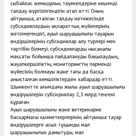
сыбайлас жемқорлық тәуекелдеріне кешенді
талдау жүргізілгендігін атап өтті. Оның
айтуынша, аталған талдау нәтижесінде
субсидиялаудың ақпараттық жүйелерінің
жетілмегендігі, ауыл шаруашылығы тауарын
өндіршілерінің субсидиялар алу түрлері мен
тәртібін білмеуі, субсидияларды нысаналы
мақсаты бойынша пайдалануды бақылаудың,
жауапкершіліктің, мониторингтің пәрменді
жүйесінің болмауы және тағы да басқа
анықталған кемшіліктерден хабардар етті.
Шымкентте ағымдағы жылы ауыл шаруашылығы
өндірушілерін субсидиялау 2,3 млрд.теңгені
құраған.
Ауыл шаруашылығы және ветеринария
басқармасы қызметкерлерінің айтуынша тауар
өндірушілерге асыл тұқымды мал
шаруашылығын дамытуды, мал