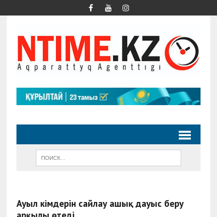
Ауыл әкімдерін сайлау ашық дауыс беру
арқылы өтеді