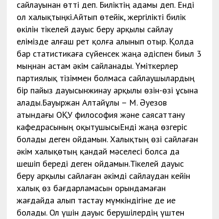
сайлауынан өтті деп. Биліктің адамы деп. Енді
ол халықтыңкі.Айтып өтейік, жергілікті билік
өкілін тікелей дауыс беру арқылы сайлау
елімізде алғаш рет қолға алынып отыр. Қолда
бар статистикаға сүйенсек жаңа әдіспен биыл 3
мыңнан астам әкім сайланады. Үміткерлер
партиялық тізіммен болмаса сайлаушылардың
бір пайыз дауысынжинау арқылы өзін-өзі ұсына
алады.Бауыржан Алтайұлы – М. Әуезов
атындағы ОҚУ философия және саясаттану
кафедрасының оқытушысыЕнді жаңа өзгеріс
болады деген ойдамын. Халықтың өзі сайлаған
әкім халықөтың қандай мәселесі болса да
шешіп береді деген ойдамын.Тікелей дауыс
беру арқылы сайлаған әкімді сайлаудан кейін
халық өз бағдарламасын орындамаған
жағдайда алып тастау мүмкіндігіне де ие
болады. Ол үшін дауыс берушілердің үштен