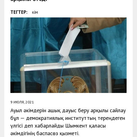
ТЕГТЕР:
Әкім
9 ИЮЛЯ, 2021
Ауыл әкімдерін ашық дауыс беру арқылы сайлау
бұл — демократиялық институттың тереңдеген
үлгісі деп хабарлайды Шымкент қаласы
әкімдігінің баспасөз қызметі.