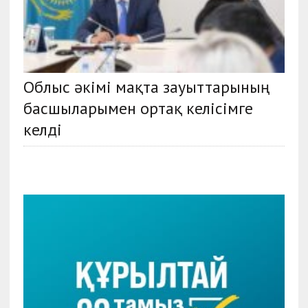
Облыс әкімі мақта зауыттарының
басшыларымен ортақ келісімге
келді