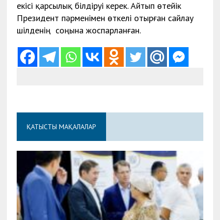
екісі қарсылық білдіруі керек. Айтып өтейік
Президент пәрменімен өткелі отырған сайлау
шілденің соңына жоспарланған.
ҚАТЫСТЫ МАҚАЛАЛАР