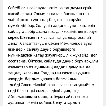
Себебі осы сайлауда әркім өз таңдауын еркін
жасай алады. Сонымен қатар, басшылықтан
үмітті жеке тұлғаның бақ сынап көруіне
мүмкіндігі бар. Сол үшін алдағы ауыл әкімдерін
сайлауға әрбір азамат жауапкершілікпен қарауы
керек. Шымкенттік саясаттанушылар осылай
дейді. Саясаттанушы Сәкен Мәжінбеков ауыл
әкімдерін сайлау дауыс берушілерге
мүмкіндікпен қатар жауапкершілік жүктейді деп
есептейді. Өйткені, сайлауда дауыс беру арқылы
азаматтар өз ауылының алдағы дамуына да
таңдау жасайды. Сондықтан саяси науқанға
«жүрдім-бардым қарауға болмайды»
-дейді.Сәкен Мәжінбеков – саясаттанушыӘкім
енді биліктіңкі емес, сіздіңкі ауылдыңкі.
Айырмашылығы осында. Бұрын айтатынбыз
ауданнан әкеліп қойды. Депутатардың