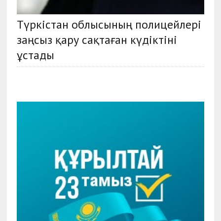
Түркістан облысының полицейлері
заңсыз қару сақтаған күдіктіні
ұстады