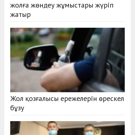
жолға жөндеу жұмыстары жүріп
жатыр
Жол қозғалысы ережелерін өрескел
бұзу