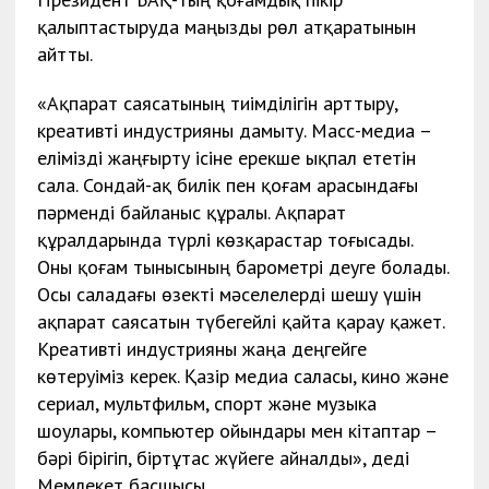
қалыптастыруда маңызды рөл атқаратынын
айтты.
«Ақпарат саясатының тиімділігін арттыру,
креативті индустрияны дамыту. Масс-медиа –
елімізді жаңғырту ісіне ерекше ықпал ететін
сала. Сондай-ақ билік пен қоғам арасындағы
пәрменді байланыс құралы. Ақпарат
құралдарында түрлі көзқарастар тоғысады.
Оны қоғам тынысының барометрі деуге болады.
Осы саладағы өзекті мәселелерді шешу үшін
ақпарат саясатын түбегейлі қайта қарау қажет.
Креативті индустрияны жаңа деңгейге
көтеруіміз керек. Қазір медиа саласы, кино және
сериал, мультфильм, спорт және музыка
шоулары, компьютер ойындары мен кітаптар –
бәрі бірігіп, біртұтас жүйеге айналды», деді
Мемлекет басшысы.