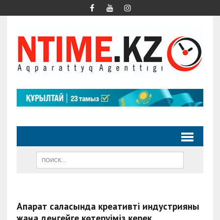
Ақпарат саласында креативті индустрияны
жаңа деңгейге көтеруіміз керек