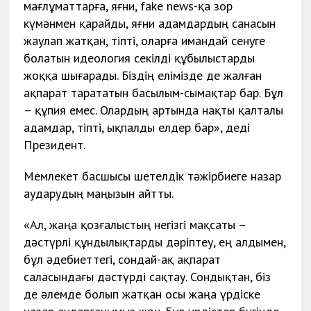
мағлұматтарға, яғни, fake news-қа зор
күмәнмен қарайды, яғни адамдардың санасын
жаулап жатқан, тіпті, оларға имандай сенуге
болатын идеология секілді құбылыстарды
жоққа шығарады. Біздің елімізде де жалған
ақпарат тарататын басылым-сымақтар бар. Бұл
– құпия емес. Олардың артында нақты қалталы
адамдар, тіпті, ықпалды елдер бар», деді
Президент.
Мемлекет басшысы шетелдік тәжірбиеге назар
аударудың маңызын айтты.
«Ал, жаңа қозғалыстың негізгі мақсаты –
дәстүрлі құндылықтарды дәріптеу, ең алдымен,
бұл әдебиеттегі, сондай-ақ ақпарат
саласындағы дәстүрді сақтау. Сондықтан, біз
де әлемде болып жатқан осы жаңа үрдіске