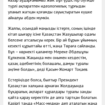
назар аударғанымыз жөн. Бұл үрдістер бүгінде
түрлі ақпаратпен идеологиялық тұрғыдан
уланып жатқан қоғамды сауықтыратын күшке
айналуы әбден мүмкін.
Жалпы, осындай маңызды істерге, соның ішінде
кітап шығару ісіне Қазақстан Жазушылар одағы
белсене атсалысуы керек. Бір ай бұрын ұйымның
кезекті құрылтайы өтті, жаңа Төраға сайланды.
Бұл – көрнекті қаламгер Мереке Әбдешұлы
Құлкенов. Жақында мен онымен кездестім,
қазақ әдебиетінің болашағы, дамуы туралы
әңгіме болды», деді Қасым-Жомарт Тоқаев.
Естеріңізде болса, былтыр Президент
Қазақстан халқына арнаған Жолдауында
бұқаралық ақпарат құралдары туралы заңды
қайта қарау керектігін де алға тартқан болатын.
Қазіргі таңда «Масс-медиа» деп аталатын жаңа