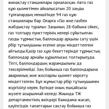
жинақтау станциялары орналасқан. Авто газ
құю қызметімен айналысатын 20 заңды
тұлғалардың меншігінде 94 газ құю
станциялары бар. Оларға «Газ және газбен
жабдықтау туралы» Заңының 28-бабына сәйкес,
газ толтыру пункттерінің иелері сұйытылған
газды тұрмыстық баллондар арқылы сату үшін
әрбір тұтынушыны есепке алуы міндеттелгені
айтылды.Қазір газ құю бекеттерінде тұрмыстық
баллондар арнайы құрылғысыз толтырылуда.
Тіпті, баллондардың жарамдылығы да
тексерілмейді. Заң бойынша газ баллондарына
авариялық және жоспарлы қызмет көрсету
міндеттелген. Бұл жұмыстар әрбір тұтынушымен
жүргізілуі керек. Бүгінде оның ешқайсысы
жүзеге асырылмай келеді. Жиында ТЖ
департаментінің өкілдері баяндама жасап,
қауіпсіздік талаптарын сақтау бойынша газ