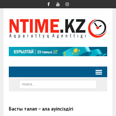
Басты талап – қала қауіпсіздігі