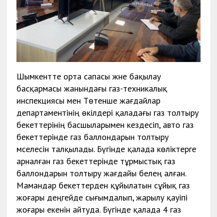
Шымкентте орта сапасы және бақылау
басқармасы жанындағы газ-техникалық
инспекциясы мен Төтенше жағдайлар
департаментінің өкілдері қаладағы газ толтыру
бекеттерінің басшыларымен кездесіп, авто газ
бекеттерінде газ баллондарын толтыру
мәселесін талқылады. Бүгінде қалада көліктерге
арналған газ бекеттерінде тұрмыстық газ
баллондарын толтыру жағдайы белең алған.
Мамандар бекеттерден құйылатын сұйық газ
жоғары деңгейде сығымдалып, жарылу қауіпі
жоғары екенін айтуда. Бүгінде қалада 4 газ