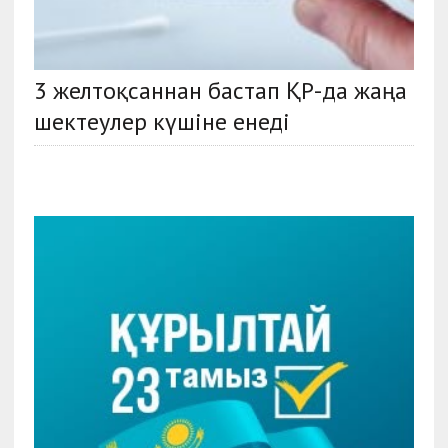
3 желтоқсаннан бастап ҚР-да жаңа
шектеулер күшіне енеді