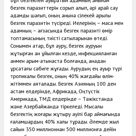
Бұл безгекпен ауыратын адамның қанынан
безгек паразиттерін сорып алып, әрі қарай сау
адамды шағып, оның қанына сілекей арқылы
безгек паразитін түсіреді. Иелерінің – маса мен
адамның – ағзасында безгек паразиті өмір
топтамасының тиісті сатыларынан өтеді.
Сонымен қатар, бұл ауру, безгек ауруын
жұқтырған қан құйылған кезде, инфекцияланған
қанмен қарым-қатынаста болғанда, анадан
құрсақтағы сәбиге жұғады. Аурудың ең ауыр түрі
тропикалық безгек, оның 40% жағдайы өлім-
жітіммен аяқталады. Безгек Азияның 100 ден
астам елдерінде, Африкада, Оңтүстік
Америкада, ТМД елдерінде – Тәжікстанда
және Азербайжанда тіркеледі. Мысалы
безгектің жоғары жұқтыру қауіпі бар аймағында
ғаламшардың 40% халқы тұрады. Әлемде жыл
сайын 350 миллионнан 500 миллионға дейін