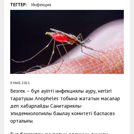
ТЕГТЕР:
Инфекция
9 МАЯ, 2021
Безгек – бұл қауіпті инфекциялық ауру, негізгі
таратушы Anopheles тобына жататын масалар
деп хабарлайды Санитариялық-
эпидемиологиялық бақылау комитеті баспасөз
орталығы.