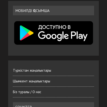
МОБИЛДІ ҚОСЫМША
Түркістан жаңалыктары
Шымкент жаңалыктары
Біз туралы / О нас
COUNTER