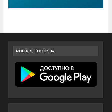
МОБИЛДІ ҚОСЫМША