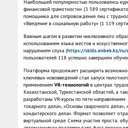
Наибольшей популярностью пользовались курсы
финансовой грамотности» (3 589 сертификато
помощника для сопровождения лиц с труднос
«Введение в социальную работу» (1 119 серти
Важным шагом в развитии инклюзивного обра
использованием языка жестов и искусственног
нарушением слуха (
https://skills.enbek.kz/ru
пользователей 118 успешно завершили обучен
Платформа продолжает расширять возможнос
ключевых нововведений стал запуск пилотног
применением
VR-технологий
в центрах трудо
Казахстанской, Туркестанской областей, а та
разработаны VR-курсы по пяти направлениям:
токарного дела», «Основы сварочного дела»,
кондитерского дела». Формат позволяет отр
виртуальной среде. Схема участия проста: об
автоматически подтверждает факт прохождени