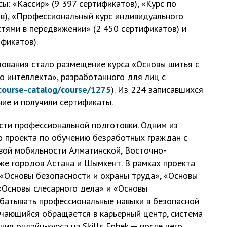
: «Кассир» (9 397 сертификатов), «Курс по
в), «Профессиональный курс индивидуального
тями в передвижении» (2 450 сертификатов) и
фикатов).
зования стало размещение курса «Основы шитья с
о интеллекта», разработанного для лиц с
/course-catalog/course/1275
). Из 224 записавшихся
ие и получили сертификаты.
ти профессиональной подготовки. Одним из
о проекта по обучению безработных граждан с
вой мобильности Алматинской, Восточно-
кже городов Астана и Шымкент. В рамках проекта
 «Основы безопасности и охраны труда», «Основы
 «Основы слесарного дела» и «Основы
абатывать профессиональные навыки в безопасной
учающийся обращается в карьерный центр, система
я онлайн-курса на Skills Enbek — после чего