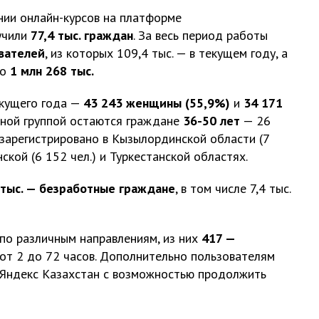
нии онлайн-курсов на платформе
лучили
77,4 тыс. граждан
. За весь период работы
ователей
, из которых 109,4 тыс. — в текущем году, а
ло
1
млн
268 тыс.
екущего года —
43 243 женщины (55,9%)
и
34 171
тной группой остаются граждане
36-50 лет
— 26
зарегистрировано в Кызылординской области (7
нской (6 152 чел.) и Туркестанской областях.
 тыс.
—
безработные граждане
, в том числе 7,4 тыс.
по различным направлениям, из них
417
—
от 2 до 72 часов. Дополнительно пользователям
и Яндекс Казахстан с возможностью продолжить