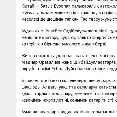
Қытай — Батыс Еуропа» халықаралық автожол
жұмыстарына мемлекеттік сатып алу өткізілі
мәселесі де шешімін тапқан. Тас төсеу жұмыс
Аудан әкімі Ұласбек Сәдібекұлы жергілікті 
меншігіне қайтару, ауыз су, электр энергиясы
көтерілген бірнеше мәселеге жауап берді.
Жиын соңында аудан басшысы өзекті мәселел
Мадияр Оразалиев және Ш.Убайдуллаевтарға 
округінің әкімі Есбол Дүйсебаевпен бірге зер
Өз кезегінде өзекті мәселелерді шешу барысы
шақырды. Алдағы уақытта салаларға қатысты а
құжаттарды заңдастыру, мемлекеттік тапсыр
кезеңімен жүргізілетіні, сонымен қатар тиісті 
Ауыл ақсақалдары аудан әкімінің қорытынды сөз