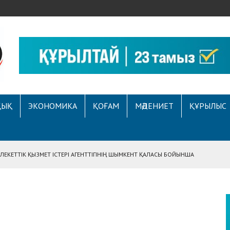
ҚЫҚ
ЭКОНОМИКА
ҚОҒАМ
МӘДЕНИЕТ
ҚҰРЫЛЫС
ЕКЕТТІК ҚЫЗМЕТ ІСТЕРІ АГЕНТТІГІНІҢ ШЫМКЕНТ ҚАЛАСЫ БОЙЫНША
АСЫНА ЖҮГІНГЕН АЗАМАТТЫҢ ҚҰҚЫҒЫ ҚАЛПЫНА КЕЛТІРІЛДІ
 АУҚЫМДЫ МЕРЕКЕЛІК ІС-ШАРА ӨТТІ
Е ҚҰҚЫҚТЫҚ САУАТТЫЛЫҚ МӘСЕЛЕЛЕРІ ТАЛҚЫЛАНДЫ
А СҰХБАТ БЕРІЛДІ