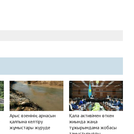
Арыс өзенінің арнасын
Қала активімен өткен
р
қалпына келтіру
жиында жаңа
жұмыстары жүруде
тұжырымдама жобасы
таныстырылды