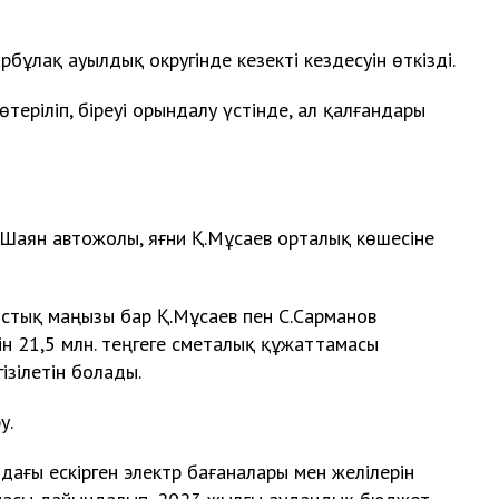
бұлақ ауылдық округінде кезекті кездесуін өткізді.
өтеріліп, біреуі орындалу үстінде, ал қалғандары
Шаян автожолы, яғни Қ.Мұсаев орталық көшесіне
стық маңызы бар Қ.Мұсаев пен С.Сарманов
н 21,5 млн. теңгеге сметалық құжаттамасы
ізілетін болады.
у.
ағы ескірген электр бағаналары мен желілерін