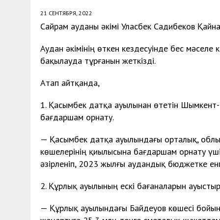
21 СЕНТЯБРЯ, 2022
Сайрам ауданы әкімі Уласбек Садибеков Қайнар
Аудан әкімінің өткен кездесуінде бес мәселе к
бақылауда тұрғанын жеткізді.
Атап айтқанда,
1. Қасымбек датқа ауылынан өтетін Шымкент-
бағдаршам орнату.
— Қасымбек датқа ауылындағы орталық, облы
көшелерінің қиылысына бағдаршам орнату үші
әзірленіп, 2023 жылғы аудандық бюджетке енг
2. Құрлық ауылының ескі бағаналарын ауыстыр
— Құрлық ауылындағы Байдеуов көшесі бойынд