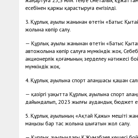
жаңартуға 25,3 млн. теңге сметалық құжатт
есебінен қаржы қарастыруға енгізілді.
3. Құрлық ауылы жанынан өтетін «Батыс Қыта
жолына көпір салу.
— Құрлық ауылы жанынан өтетін «Батыс Қыта
автожолына көпір салуға мүмкіндік жоқ. Себ
акционерлік қоғамының зерделеу нәтижесі бо
мүмкіндік жоқ.
4. Құрлық ауылына спорт алаңшасы қашан са
— қазіргі уақытта Құрлық ауылына спорт ал
дайындалып, 2023 жылғы аудандық бюджет есе
5. Құрлық ауылының «Ақтай Қажы» мешіті жа
маңызы бар тас жолына шығатын жол салу.
— Құрлық ауылындағы Қ.Жұмабаев көшесі бой