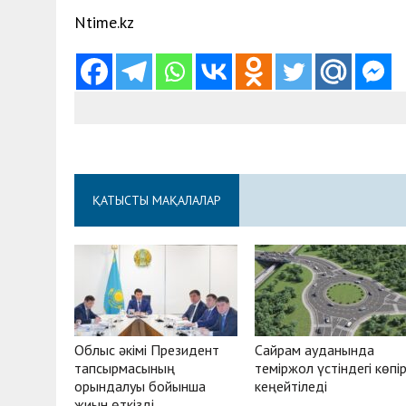
Ntime.kz
ҚАТЫСТЫ МАҚАЛАЛАР
Облыс әкімі Президент
Сайрам ауданында
тапсырмасының
теміржол үстіндегі көпі
орындалуы бойынша
кеңейтіледі
жиын өткізді