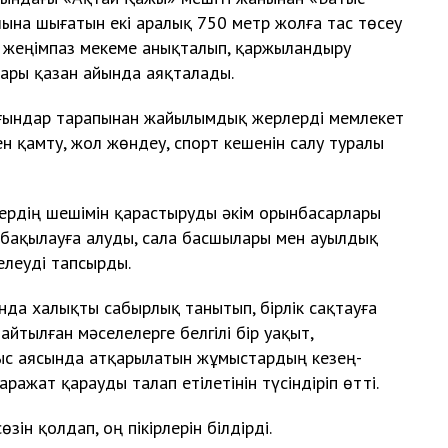
ына шығатын екі аралық 750 метр жолға тас төсеу
п, жеңімпаз мекеме анықталып, қаржыландыру
тары қазан айында аяқталады.
тұрғындар тарапынан жайылымдық жерлерді мемлекет
мен қамту, жол жөндеу, спорт кешенін салу туралы
ердің шешімін қарастыруды әкім орынбасарлары
бақылауға алуды, сала басшылары мен ауылдық
делеуді тапсырды.
нда халықты сабырлық танытып, бірлік сақтауға
йтылған мәселелерге белгілі бір уақыт,
ыс аясында атқарылатын жұмыстардың кезең-
қаражат қарауды талап етілетінін түсіндіріп өтті.
ін қолдап, оң пікірлерін білдірді.