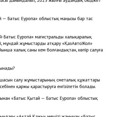
амасы дайындалып, 2023 жылғы аудандық бюджет
й — Батыс Еуропа» облыстық маңызы бар тас
й-Батыс Еуропа» магистральды халықаралық
ебі, мұндай жұмыстарды атқару «ҚазАвтоЖол»
йынша халық саны кем болғандықтан, көпір салуға
лынады?
аңшасын салу жұмыстарының сметалық құжаттары
бінен қаржы қарастыруға енгізілетін болады.
нынан «Батыс Қытай — Батыс Еуропа» облыстық
ындағы «Ақтай Қажы» мешіті жанынан «Батыс