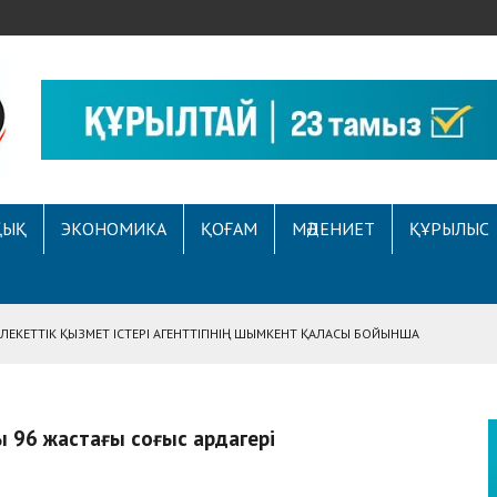
ҚЫҚ
ЭКОНОМИКА
ҚОҒАМ
МӘДЕНИЕТ
ҚҰРЫЛЫС
ЕКЕТТІК ҚЫЗМЕТ ІСТЕРІ АГЕНТТІГІНІҢ ШЫМКЕНТ ҚАЛАСЫ БОЙЫНША
АСЫНА ЖҮГІНГЕН АЗАМАТТЫҢ ҚҰҚЫҒЫ ҚАЛПЫНА КЕЛТІРІЛДІ
 АУҚЫМДЫ МЕРЕКЕЛІК ІС-ШАРА ӨТТІ
ық 96 жастағы соғыс ардагері
Е ҚҰҚЫҚТЫҚ САУАТТЫЛЫҚ МӘСЕЛЕЛЕРІ ТАЛҚЫЛАНДЫ
А СҰХБАТ БЕРІЛДІ