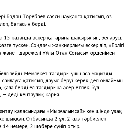
рі Бадан Төребаев саяси науқанға қатысып, өз
еп, батасын берді.
ы 15 қазанда әскер қатарына шақырылып, Беларусь
зге түскен. Сондағы жанқиярлығы ескеріліп, «Ерлігі
н және І дәрежелі «Ұлы Отан Соғысы» орденімен
 белгілейді. Мемлекет тағдыры үшін аса маңызды
 сайлауға қатысып, дауыс беруі керек деп ойлаймын.
, қала берді ел тағдырына әсер етпек. Бұл
, — деді кентаулық қария.
Кентау қаласындағы «Мырғалымсай» кенішінде ұзақ
кке шыққан. Отбасында 2 ұл, 2 қыз тәрбиелеп
е 14 немере, 2 шөбере сүйіп отыр.