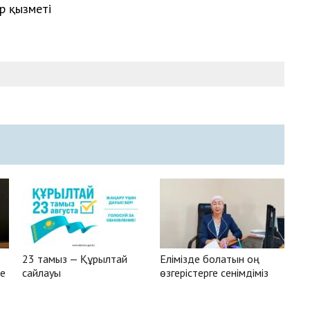
р қызметі
23 тамыз — Құрылтай
Елімізде болатын оң
зе
сайлауы
өзгерістерге сенімдіміз