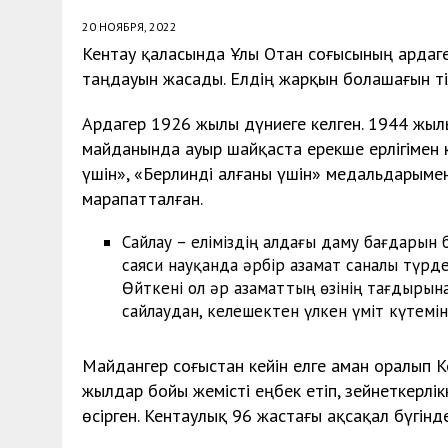
20 НОЯБРЯ, 2022
Кентау қаласында Ұлы Отан соғысының ардаге
таңдауын жасады. Елдің жарқын болашағын тіл
Ардагер 1926 жылы дүниеге келген. 1944 жыл
майданында ауыр шайқаста ерекше ерлігімен кө
үшін», «Берлинді алғаны үшін» медальдарыме
марапатталған.
Сайлау – еліміздің алдағы даму бағдарын
саяси науқанда әрбір азамат саналы түрде
Өйткені ол әр азаматтың өзінің тағдырына
сайлаудан, келешектен үлкен үміт күтемін
Майдангер соғыстан кейін елге аман оралып 
жылдар бойы жемісті еңбек етіп, зейнеткерлі
өсірген. Кентаулық 96 жастағы ақсақал бүгінд