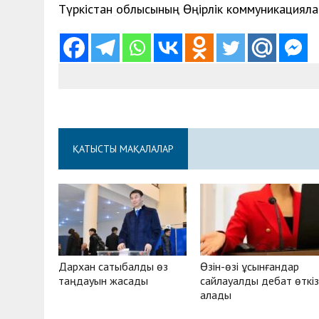
Түркістан облысының Өңірлік коммуникацияла
ҚАТЫСТЫ МАҚАЛАЛАР
Дархан сатыбалды өз
Өзін-өзі ұсынғандар
таңдауын жасады
сайлауалды дебат өткі
алады