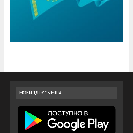
МОБИЛДІ ҚОСЫМША