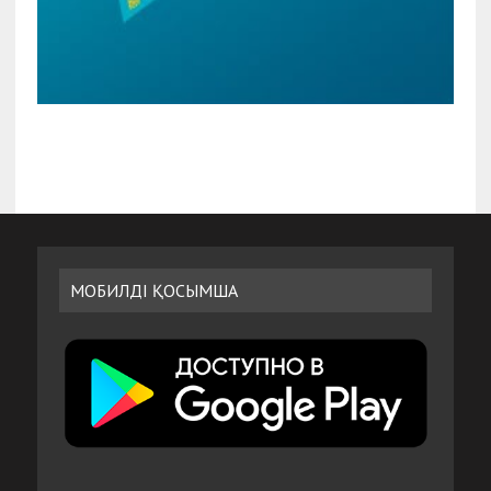
МОБИЛДІ ҚОСЫМША