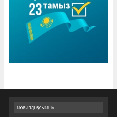
МОБИЛДІ ҚОСЫМША