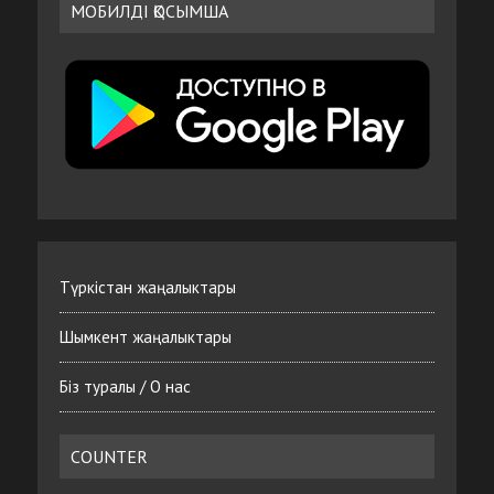
МОБИЛДІ ҚОСЫМША
Түркістан жаңалыктары
Шымкент жаңалыктары
Біз туралы / О нас
COUNTER