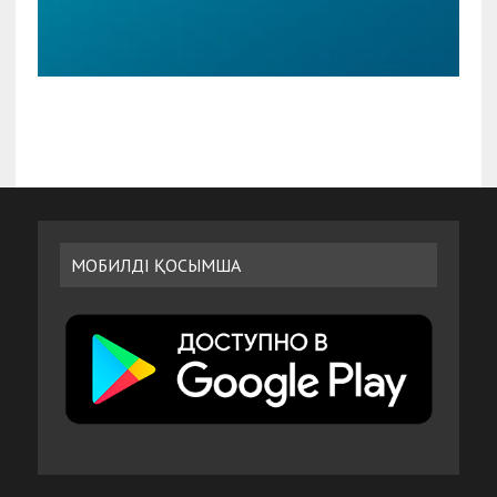
МОБИЛДІ ҚОСЫМША