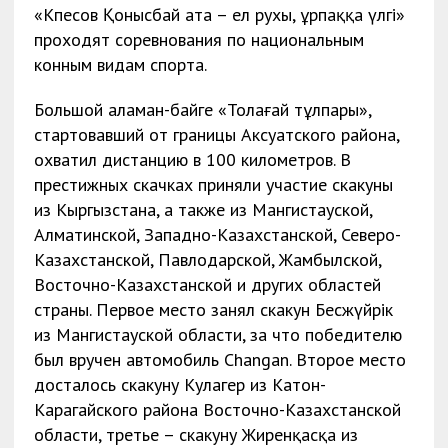
«Көпесов Қонысбай ата – ел рухы, ұрпаққа үлгі»
проходят соревнования по национальным
конным видам спорта.
Большой аламан-байге «Толағай тұлпары»,
стартовавший от границы Аксуатского района,
охватил дистанцию в 100 километров. В
престижных скачках приняли участие скакуны
из Кыргызстана, а также из Мангистауской,
Алматинской, Западно-Казахстанской, Северо-
Казахстанской, Павлодарской, Жамбылской,
Восточно-Казахстанской и других областей
страны. Первое место занял скакун Бесжүйрік
из Мангистауской области, за что победителю
был вручен автомобиль Changan. Второе место
досталось скакуну Кулагер из Катон-
Карагайского района Восточно-Казахстанской
области, третье – скакуну Жиренқасқа из