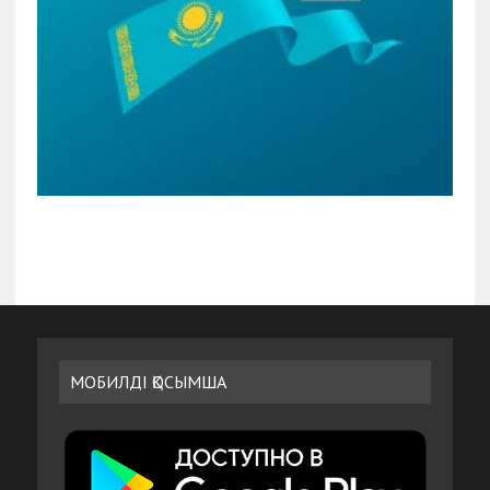
МОБИЛДІ ҚОСЫМША