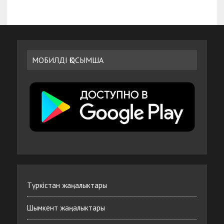
МОБИЛДІ ҚОСЫМША
Түркістан жаңалыктары
Шымкент жаңалыктары