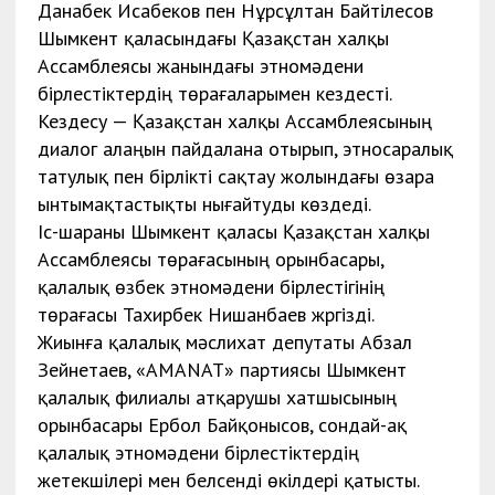
Данабек Исабеков пен Нұрсұлтан Байтілесов
Шымкент қаласындағы Қазақстан халқы
Ассамблеясы жанындағы этномәдени
бірлестіктердің төрағаларымен кездесті.
Кездесу — Қазақстан халқы Ассамблеясының
диалог алаңын пайдалана отырып, этносаралық
татулық пен бірлікті сақтау жолындағы өзара
ынтымақтастықты нығайтуды көздеді.
Іс-шараны Шымкент қаласы Қазақстан халқы
Ассамблеясы төрағасының орынбасары,
қалалық өзбек этномәдени бірлестігінің
төрағасы Тахирбек Нишанбаев жүргізді.
Жиынға қалалық мәслихат депутаты Абзал
Зейнетаев, «AMANAT» партиясы Шымкент
қалалық филиалы атқарушы хатшысының
орынбасары Ербол Байқонысов, сондай-ақ
қалалық этномәдени бірлестіктердің
жетекшілері мен белсенді өкілдері қатысты.