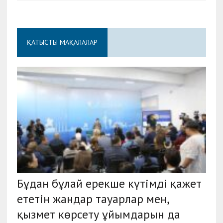
ҚАТЫСТЫ МАҚАЛАЛАР
Бұдан бұлай ерекше күтімді қажет
ететін жандар тауарлар мен,
қызмет көрсету ұйымдарын да