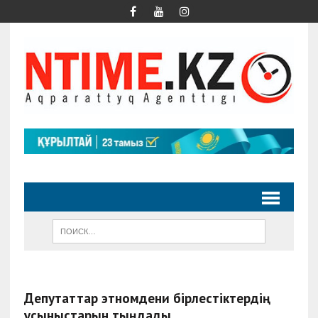
Депутаттар этномәдени бірлестіктердің
ұсыныстарын тыңдады