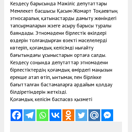
Кездесу барысында Мәжіліс депутаттары
Мемлекет басшысы Қасым-Жомарт Тоқаевтың
этносаралық қатынастарды дамыту жөніндегі
тапсырмаларын жүзеге асыру барысы туралы
баяндады. Этномәдени бірлестік өкілдері
өздерін толғандырған өзекті мәселелерді
көтеріп, қоғамдық келісімді нығайту
бағытындағы ұсыныстарын ортаға салды.
Кездесу соңында депутаттар этномәдени
бірлестіктердің қоғамдық өмірдегі маңызын
ерекше атап өтіп, ынтымақ пен бірлікке
бағытталған бастамаларға әрдайым қолдау
білдіретіндерін жеткізді.
Қоғамдық келісім баспасөз қызметі