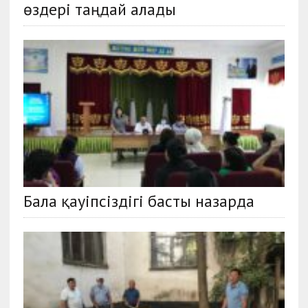
өздері таңдай алады
Бала қауіпсіздігі басты назарда