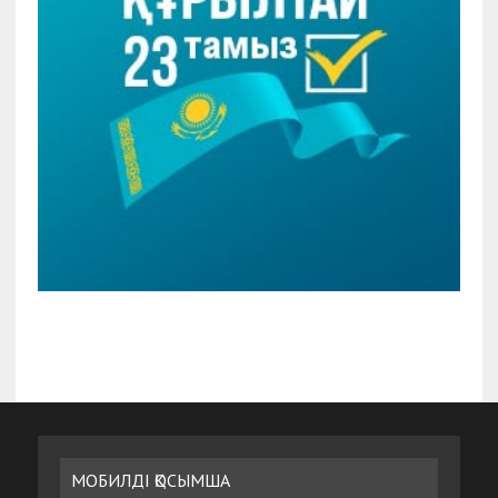
МОБИЛДІ ҚОСЫМША