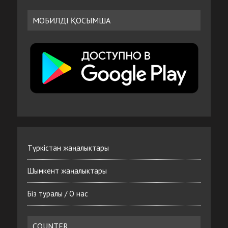
МОБИЛДІ ҚОСЫМША
Түркістан жаңалыктары
Шымкент жаңалыктары
Біз туралы / О нас
COUNTER