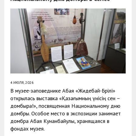
4 ИЮЛЯ, 2026
В музее-заповеднике Абая «Жидебай-Бөрілі»
открылась выставка «Қазағымның үнісің сен –
домбыра!», посвященная Национальному дню
домбры. Особое место в экспозиции занимает
домбра Абая Кунанбайулы, хранящаяся в
фондах музея.