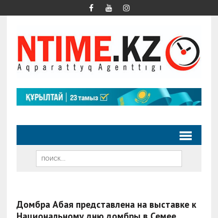
Домбра Абая представлена на выставке к
Национальному дню домбры в Семее