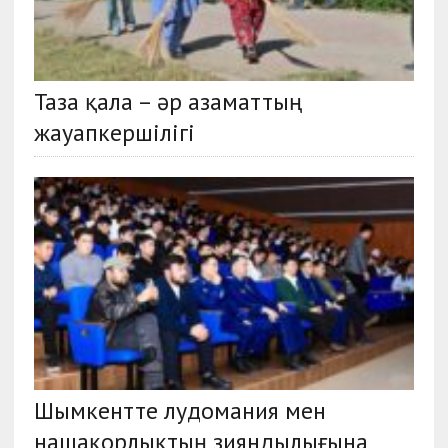
Таза қала – әр азаматтың
жауапкершілігі
Шымкентте лудомания мен
нашақорлықтың зияндылығына