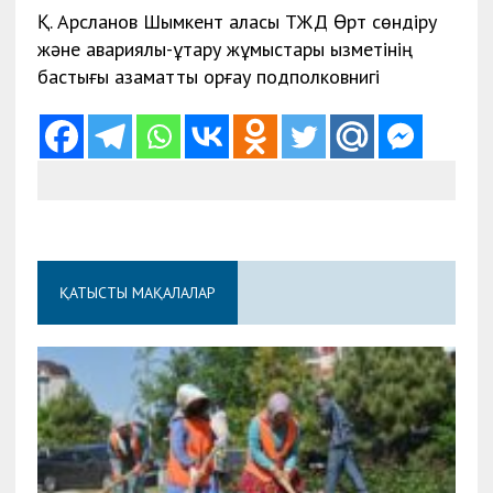
Қ. Арсланов Шымкент қаласы ТЖД Өрт сөндіру
және авариялық-құтқару жұмыстары қызметінің
бастығы азаматтық қорғау подполковнигі
ҚАТЫСТЫ МАҚАЛАЛАР