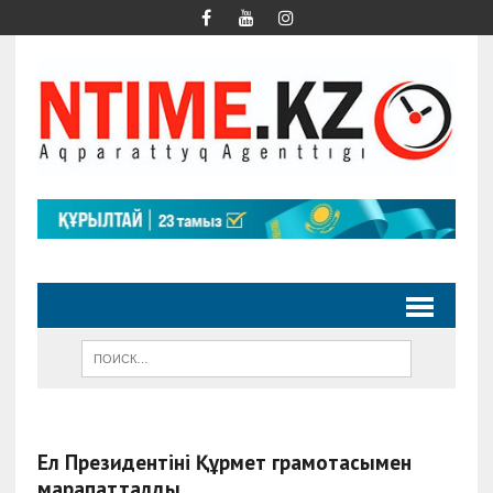
Ел Президентінің Құрмет грамотасымен
марапатталды