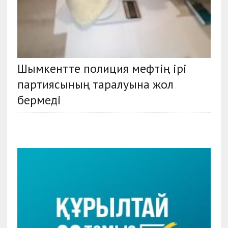
Шымкентте полиция мефтің ірі
партиясының таралуына жол
бермеді