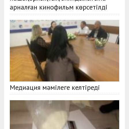
арналған кинофильм көрсетілді
Медиация мәмілеге келтіреді