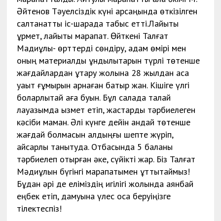
Әйтенов Тәуелсіздік күні қарсаңында өткізілген
салтанатты іс-шарада табыс етті.Лайықты
құрмет, лайықты марапат. Өйткені Талғат
Мадиұлы- өрттерді сөндіру, адам өмірі мен
оның материалдық құндылықтарын түрлі төтенше
жағдайлардан құтқару жолына 28 жылдан аса
уақыт ғұмырын арнаған батыр жан. Кішіге үлгі
боларлықтай аға буын. Бұл салада талай
лауазымда қызмет етіп, жастарды тәрбиелеген
кәсіби маман. Әлі күнге дейін қандай төтенше
жағдай болмасын алдыңғы шепте жүріп,
қайсарлық танытуда. Отбасында 5 баланы
тәрбиелеп отырған әке, сүйікті жар. Біз Талғат
Мәдиұлын бүгінгі марапатымен құттықтаймыз!
Бұдан әрі де еліміздің игілігі жолында аянбай
еңбек етіп, дамуына үлес қоса беруіңізге
тілектеспіз!