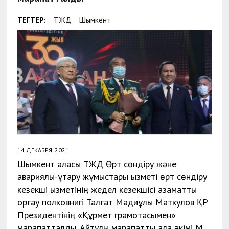
ТЕГТЕР:
ТЖД
Шымкент
14 ДЕКАБРЯ, 2021
Шымкент қаласы ТЖД Өрт сөндіру және
авариялық-құтқару жұмыстары қызметі өрт сөндіру
кезекші қызметінің жедел кезекшісі азаматтық
қорғау полковнигі Талғат Мадиұлы Маткулов ҚР
Президентінің «Құрмет грамотасымен»
марапатталды. Айтулы марапатты қала әкімі М.