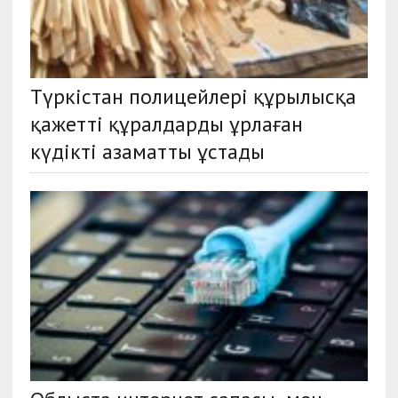
Түркістан полицейлері құрылысқа
қажетті құралдарды ұрлаған
күдікті азаматты ұстады