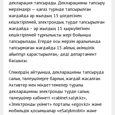
декларация тапсырады. Декларацияны тапсыру
мерзімдері — қағаз түрінде тапсырылған
жағдайда әр жылдың 15 шілдесінен
кешіктірілмей, электрондық түрде тапсырылған
жағдайда – әр жылдың 15 қыркүйегінен
кешіктірілмей тұрғылықты жері бойынша
тапсырылады. Егерде осы мерзім аралығында
тапсырмаған жағдайда 15 айлық әкімшілік
айыппұл қарастырылған,- деді департамент
басшысы.
Спикердің айтуынша, декларацияны тапсыруда
салық төлеушілерге барлық жағдай жасалған.
Активтер мен міндеттемелер туралы
декларацияны электронды түрде салық
төлеушілер кабинеті «cabinet.salyk.kz»,
«Электронды үкімет» порталы «egov.kz» және
мобильдік қосымшалар «eSalykmobil» және