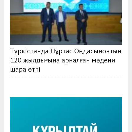
Түркістанда Нұртас Оңдасыновтың
120 жылдығына арналған мәдени
шара өтті