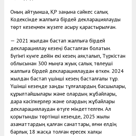
Оның айтуынша, ҚР заңына сәйкес салық
Кодексінде жалпыға бірдей декларациялауды
төрт кезеңмен жүзеге асыру қарастырылған.
—
2021 жылдан бастап жалпыға бірдей
декларациялау кезеңі басталған болатын.
Бүгінгі күнге дейін екі кезең аяқталып, Түркістан
облысынан 300 мыңға жуық салық төлеуші
жалпыға бірдей декларациялаудан өткен. 2024
жылдан бастап үшінші кезең басталғалы тұр.
Үшінші кезеңде заңды тұлғалардың басшылары,
құрылтайшылары және олардың жұбайлары,
дара кәсіпкерлер және олардың жұбайлары
декларациялаудан өтуге міндеттелген. Ал
қорытынды төртінші кезеңде, 2025 жылы
азаматтардың қалған санаттары, яғни елдің
барлық 18 жасқа толған ересек халқы