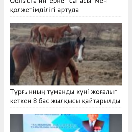
Облыста интернет сапасы мен
қолжетімділігі артуда
Тұрғынның тұманды күні жоғалып
кеткен 8 бас жылқысы қайтарылды