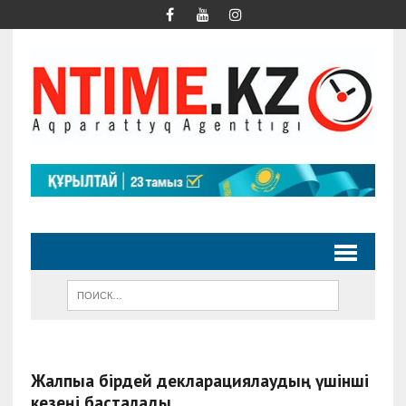
Жалпыға бірдей декларациялаудың үшінші
кезеңі басталады