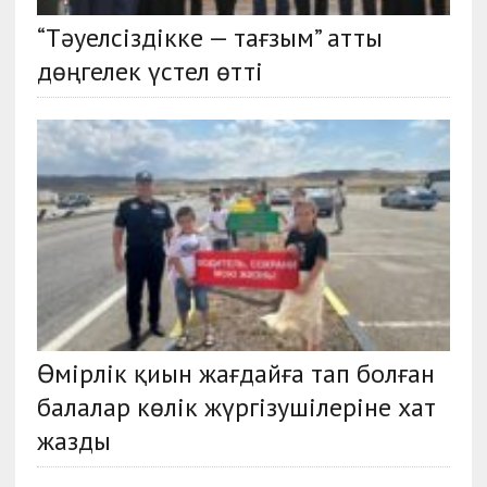
“Тәуелсіздікке — тағзым” атты
дөңгелек үстел өтті
Өмірлік қиын жағдайға тап болған
балалар көлік жүргізушілеріне хат
жазды