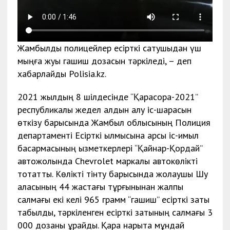
Жамбылдық полицейлер есірткі сатушыдан үш
мыңға жуық гашиш дозасын тәркіледі, – деп
хабарлайды Polisia.kz.
2021 жылдың 8 шілдесінде “Қарасора-2021”
республикалық жедел алдын алу іс-шарасын
өткізу барысында Жамбыл облысының Полиция
департаменті Есірткі қылмысына қарсы іс-қимыл
басқармасының қызметкерлері “Қайнар-Қордай”
автожолында Chevrolet маркалы автокөлікті
тоқтатты. Көлікті тінту барысында жолаушы Шу
қаласының 44 жастағы тұрғынынан жалпы
салмағы екі келі 965 грамм “гашиш” есірткі заты
табылды, тәркіленген есірткі затының салмағы 3
000 дозаны құрайды. Қара нарықта мұндай