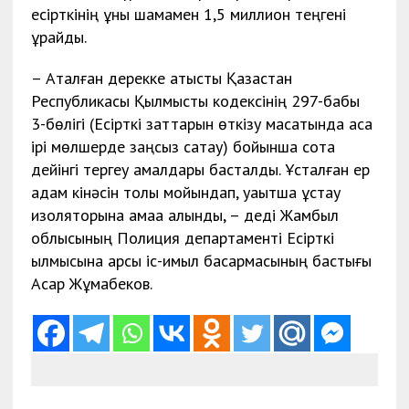
есірткінің құны шамамен 1,5 миллион теңгені
құрайды.
– Аталған дерекке қатысты Қазақстан
Республикасы Қылмыстық кодексінің 297-бабы
3-бөлігі (Есірткі заттарын өткізу мақсатында аса
ірі мөлшерде заңсыз сақтау) бойынша сотқа
дейінгі тергеу амалдары басталды. Ұсталған ер
адам кінәсін толық мойындап, уақытша ұстау
изоляторына қамаққа алынды, – деді Жамбыл
облысының Полиция департаменті Есірткі
қылмысына қарсы іс-қимыл басқармасының бастығы
Асқар Жұмабеков.