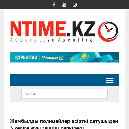
Жамбылдық полицейлер есірткі сатушыдан
3 келіге жуық гашиш тәркіледі