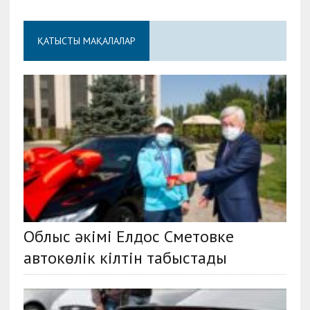
ҚАТЫСТЫ МАҚАЛАЛАР
Облыс әкімі Елдос Сметовке
автокөлік кілтін табыстады