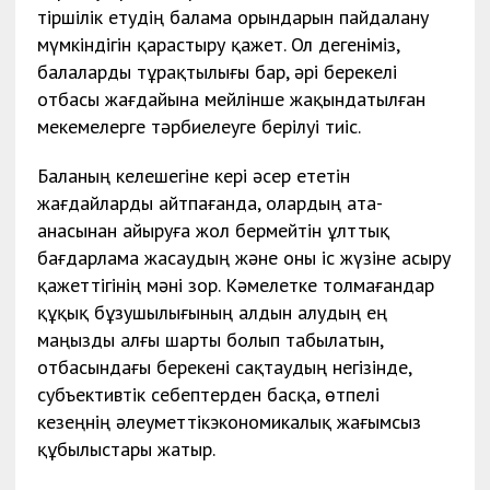
тіршілік етудің балама орындарын пайдалану
мүмкіндігін қарастыру қажет. Ол дегеніміз,
балаларды тұрақтылығы бар, әрі берекелі
отбасы жағдайына мейлінше жақындатылған
мекемелерге тәрбиелеуге берілуі тиіс.
Баланың келешегіне кері әсер ететін
жағдайларды айтпағанда, олардың ата-
анасынан айыруға жол бермейтін ұлттық
бағдарлама жасаудың және оны іс жүзіне асыру
қажеттігінің мәні зор. Кәмелетке толмағандар
құқық бұзушылығының алдын алудың ең
маңызды алғы шарты болып табылатын,
отбасындағы берекені сақтаудың негізінде,
субъективтік себептерден басқа, өтпелі
кезеңнің әлеуметтікэкономикалық жағымсыз
құбылыстары жатыр.