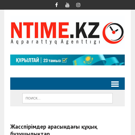
Жасөспірімдер арасындағы құқық
бұзушылықтар