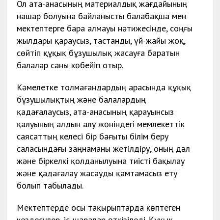
Ол ата-анасының материалдық жағдайының
нашар болуына байланысты балабақша мен
мектептерге бара алмауы нәтижесінде, соңғы
жылдары қараусыз, тастанды, үй-жайы жоқ,
сөйтіп құқық бұзушылық жасауға баратын
балалар саны көбейіп отыр.
Кәмелетке толмағандардың арасында құқық
бұзушылықтың және балалардың
қадағалаусыз, ата-анасының қарауынсыз
қалуының алдын алу жөніндегі мемлекеттік
саясаттың келесі бір бағыты білім беру
саласындағы заңнаманы жетілдіру, оның дәл
және біркелкі қолданылуына тиісті бақылау
және қадағалау жасауды қамтамасыз ету
болып табылады.
Мектептерде осы тақырыптарда көптеген
кездесулер, іс-шаралар өткізіледі. Құқық