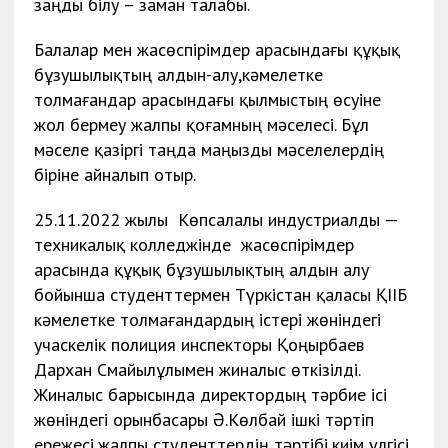
заңды білу – заман талабы.
Балалар мен жасөспірімдер арасындағы құқық
бұзушылықтың алдын-алу,кәмелетке
толмағандар арасындағы қылмыстың өсуіне
жол бермеу жалпы қоғамның мәселесі. Бұл
мәселе қазіргі таңда маңызды мәселелердің
біріне айналып отыр.
25.11.2022 жылы Көпсалалы индустриалды —
техникалық колледжінде жасөспірімдер
арасында құқық бұзушылықтың алдын алу
бойынша студенттермен Түркістан қаласы ҚІІБ
кәмелетке толмағандардың істері жөніндегі
учаскелік полиция инспекторы Қоңырбаев
Дархан Смайылұлымен жиналыс өткізілді.
Жиналыс барысында директордың тәрбие ісі
жөніндегі орынбасары Ә.Көлбай ішкі тәртіп
ережесі,жалпы студенттердің тәртібі,киім үлгісі