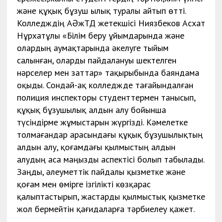
және құқық бұзуш ылық туралы айтып өтті.
Колледждің АӘжТД жетекшісі Ниязбеков Асхат
Нұрхатұлы «Білім беру ұйымдарында және
олардың аумақтарында әкелуге тыйым
салынған, оларды пайдалануы шектелген
нәрселер мен заттар» тақырыбында баяндама
оқыды. Сондай-ақ колледжде тағайындалған
полиция инспекторы студенттермен танысып,
құқық бұзушылық алдын алу бойынша
түсіндірме жұмыстарын жүргізді. Кәмелетке
толмағандар арасындағы құқық бұзушылықтың
алдын алу, қоғамдағы қылмыстың алдын
алудың аса маңызды аспектісі болып табылады.
Заңды, әлеуметтік пайдалы қызметке және
қоғам мен өмірге ізгілікті көзқарас
қалыптастырып, жастарды қылмыстық қызметке
жол бермейтін қағидаларға тәрбиелеу қажет.