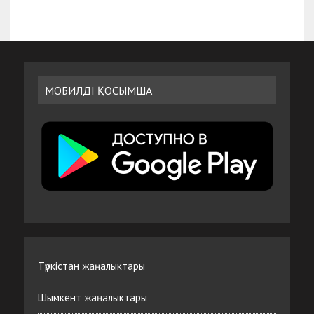
МОБИЛДІ ҚОСЫМША
Түркістан жаңалыктары
Шымкент жаңалыктары