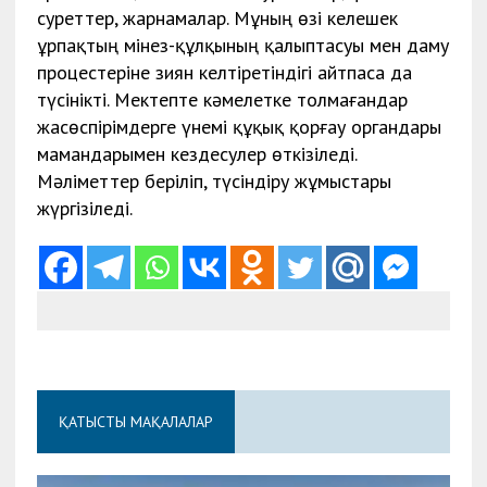
суреттер, жарнамалар. Мұның өзі келешек
ұрпақтың мінез-құлқының қалыптасуы мен даму
процестеріне зиян келтіретіндігі айтпаса да
түсінікті. Мектепте кәмелетке толмағандар
жасөспірімдерге үнемі құқық қорғау органдары
мамандарымен кездесулер өткізіледі.
Мәліметтер беріліп, түсіндіру жұмыстары
жүргізіледі.
ҚАТЫСТЫ МАҚАЛАЛАР