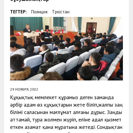
ТЕГТЕР:
Полиция
Түркістан
29 НОЯБРЯ, 2022
Құқықтық мемлекет құрамыз деген заманда
әрбір адам өз құқықтарын жете біліп,жалпы заң
білімі саласынан мағлұмат алғаны дұрыс. Заңды
аттамай, тура жолмен жүріп, еліне адал қызмет
еткен азамат қана мұратына жетеді. Сондықтан