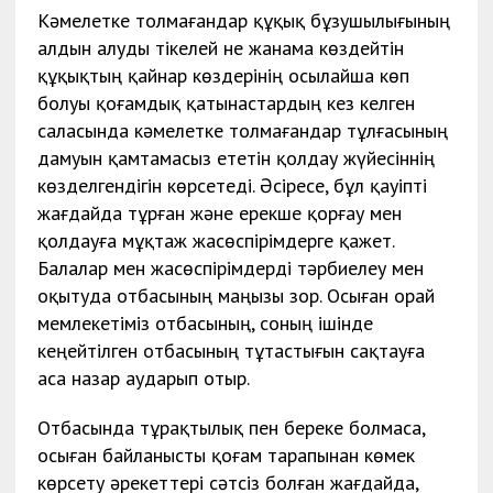
Кәмелетке толмағандар құқық бұзушылығының
алдын алуды тікелей не жанама көздейтін
құқықтың қайнар көздерінің осылайша көп
болуы қоғамдық қатынастардың кез келген
саласында кәмелетке толмағандар тұлғасының
дамуын қамтамасыз ететін қолдау жүйесіннің
көзделгендігін көрсетеді. Әсіресе, бұл қауіпті
жағдайда тұрған және ерекше қорғау мен
қолдауға мұқтаж жасөспірімдерге қажет.
Балалар мен жасөспірімдерді тәрбиелеу мен
оқытуда отбасының маңызы зор. Осыған орай
мемлекетіміз отбасының, соның ішінде
кеңейтілген отбасының тұтастығын сақтауға
аса назар аударып отыр.
Отбасында тұрақтылық пен береке болмаса,
осыған байланысты қоғам тарапынан көмек
көрсету әрекеттері сәтсіз болған жағдайда,