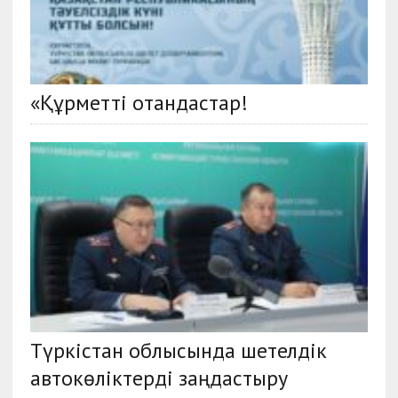
«Құрметті отандастар!
Түркістан облысында шетелдік
автокөліктерді заңдастыру