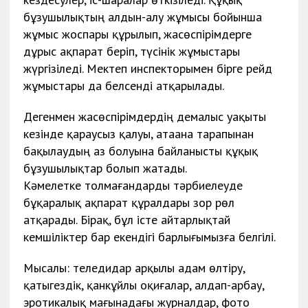
бұзушылықтың алдын-алу жұмысы бойынша
жұмыс жоспары құрылып, жасөспірімдерге
дұрыс ақпарат беріп, түсінік жұмыстары
жүргізіледі. Мектеп инспекторымен бірге рейд
жұмыстары да белсенді атқарылады.
Дегенмен жасөспірімдердің демалыс уақыты
кезінде қараусыз қалуы, атаана тарапынан
бақылаудың аз болуына байланысты құқық
бұзушылықтар болып жатады.
Кәмелетке толмағандарды тәрбиелеуде
бұқаралық ақпарат құралдары зор рөл
атқарады. Бірақ, бұл істе айтарлықтай
кемшіліктер бар екендігі барлығымызға белгілі.
Мысалы: теледидар арқылы адам өлтіру,
қатыгездік, қанкұйлы оқиғалар, алдап-арбау,
эротикалық мағынадағы журналдар, фото