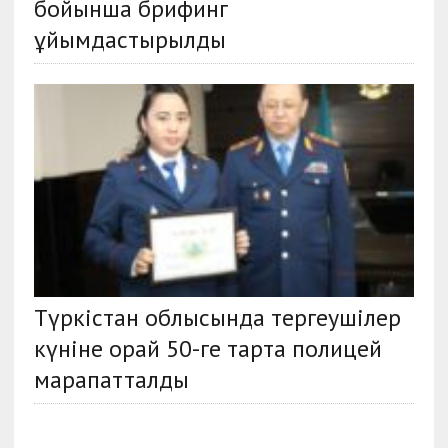
бойынша брифинг
ұйымдастырылды
Түркістан облысында тергеушілер
күніне орай 50-ге тарта полицей
марапатталды