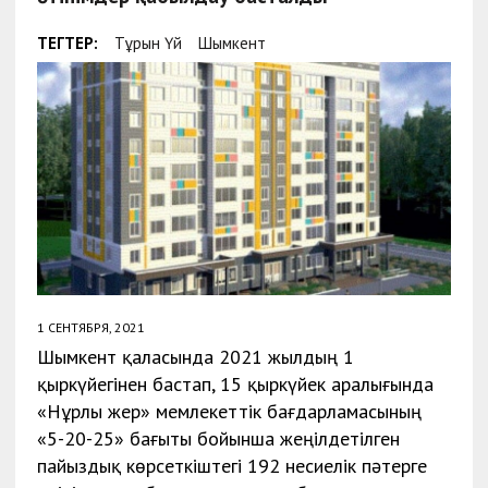
ТЕГТЕР:
Тұрғын Үй
Шымкент
1 СЕНТЯБРЯ, 2021
Шымкент қаласында 2021 жылдың 1
қыркүйегінен бастап, 15 қыркүйек аралығында
«Нұрлы жер» мемлекеттік бағдарламасының
«5-20-25» бағыты бойынша жеңілдетілген
пайыздық көрсеткіштегі 192 несиелік пәтерге