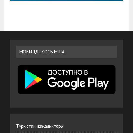
МОБИЛДІ ҚОСЫМША
Түркістан жаңалыктары