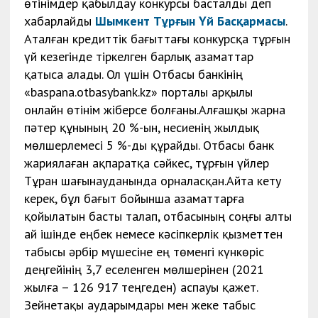
өтінімдер қабылдау конкурсы басталды деп
хабарлайды
Шымкент Тұрғын Үй Басқармасы
.
Аталған кредиттік бағыттағы конкурсқа тұрғын
үй кезегінде тіркелген барлық азаматтар
қатыса алады. Ол үшін Отбасы банкінің
«baspana.otbasybank.kz» порталы арқылы
онлайн өтінім жіберсе болғаны.Алғашқы жарна
пәтер құнының 20 %-ын, несиенің жылдық
мөлшерлемесі 5 %-ды құрайды. Отбасы банк
жариялаған ақпаратқа сәйкес, тұрғын үйлер
Тұран шағынауданында орналасқан.Айта кету
керек, бұл бағыт бойынша азаматтарға
қойылатын басты талап, отбасының соңғы алты
ай ішінде еңбек немесе кәсіпкерлік қызметтен
табысы әрбір мүшесіне ең төменгі күнкөріс
деңгейінің 3,7 еселенген мөлшерінен (2021
жылға – 126 917 теңгеден) аспауы қажет.
Зейнетақы аударымдары мен жеке табыс