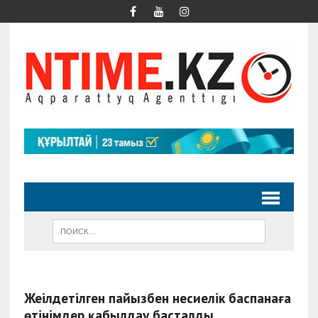
Жеңілдетілген пайызбен несиелік баспанаға
өтінімдер қабылдау басталды