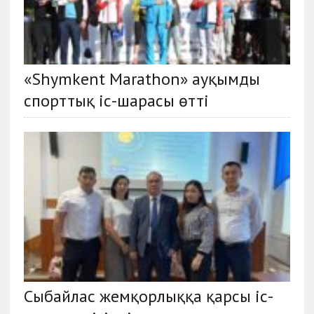
«Shymkent Marathon» ауқымды
спорттық іс-шарасы өтті
Сыбайлас жемқорлыққа қарсы іс-