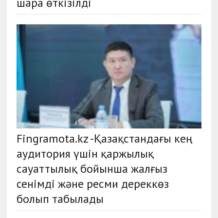
шара өткізілді
Fingramota.kz -Қазақстандағы кең
аудитория үшін қаржылық
сауаттылық бойынша жалғыз
сенімді және ресми дереккөз
болып табылады