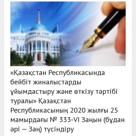
«Қазақстан Республикасында
бейбіт жиналыстарды
ұйымдастыру және өткізу тәртібі
туралы» Қазақстан
Республикасының 2020 жылғы 25
мамырдағы № 333-VІ Заңын (бұдан
әрі — Заң) түсіндіру