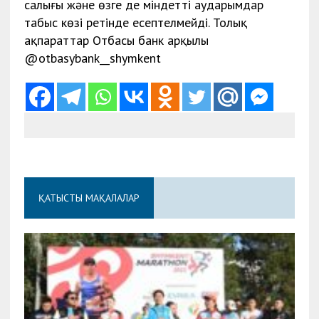
салығы және өзге де міндетті аударымдар
табыс көзі ретінде есептелмейді. Толық
ақпараттар Отбасы банк арқылы
@otbasybank__shymkent
ҚАТЫСТЫ МАҚАЛАЛАР