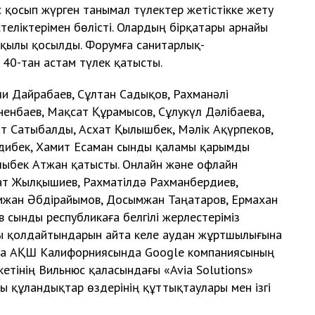
 қосып жүрген танымал түлектер жетістікке жету
теліктерімен бөлісті. Олардың бірқатары арнайы
арқылы қосылды. Форумға санитарлық-
40-тан астам түлек қатысты.
и Дайрабаев, Сұлтан Садықов, Рахманәлі
ненбаев, Мақсат Құрамысов, Сұлукүл Дәлібаева,
ат Сатыбалды, Асхат Қылышбек, Мәлік Ақүрпеков,
дибек, Хамит Есаман сынды қаламы қарымды
лыбек Атжан қатысты. Онлайн және офлайн
т Жылқышиев, Рахматілдә Рахманбердиев,
ымжан Әбдірайымов, Досымжан Таңатаров, Ермахан
 сынды республикаға белгілі жерлестеріміз
ны қолдайтындарын айта келе аудан жұртшылығына
аңда АҚШ Калифорниясында Google компаниясының
етінің Вильнюс қаласындағы «Avia Solutions»
 құландықтар өздерінің құттықтаулары мен ізгі