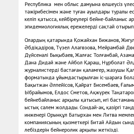
Республика мен облыс дамуына өлшеусіз үлес
тәжірибесімен және туған ауылдары туралы ес
келіп қатысса, кейбіреулері бейне-байланыс 
эпидемиологиялық ережелерді сақтай отырып 
Олардың қатарында Қожайхан Бижанов, Жигул
Әбдіқадіров, Түзел Алагөзова, Мейрамбай Дө
Дүйсенәлі Бықыбаев, Жалғас Толғанбай, Азам
Дана Дидай және Айбол Қараш, Нұрболат Әл
журналистерді бастаған қаламгер, жазушы Қа
форматында ұйымдастырылған іс-шараға Бола
Бақытжан Әлпейісов, Қайрат Бисембаев, Ғал
Ыбрайымов, Елдос Сметов, Ақжүрек Таңатаров
бейнебайланыс арқылы қатысып, игі бастама
ыстық сәлем жолдады. Сондай-ақ, қазіргі т
инженері Орынқұл Батырхан мен Литва мемлек
компаниясының қызметкері Битай Айдын сынды
лебіздерін бейнеролик арқылы жеткізді.