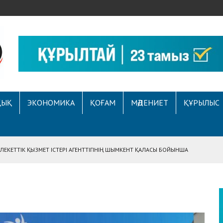
ҚЫҚ
ЭКОНОМИКА
ҚОҒАМ
МӘДЕНИЕТ
ҚҰРЫЛЫС
ЕКЕТТІК ҚЫЗМЕТ ІСТЕРІ АГЕНТТІГІНІҢ ШЫМКЕНТ ҚАЛАСЫ БОЙЫНША
АСЫНА ЖҮГІНГЕН АЗАМАТТЫҢ ҚҰҚЫҒЫ ҚАЛПЫНА КЕЛТІРІЛДІ
 АУҚЫМДЫ МЕРЕКЕЛІК ІС-ШАРА ӨТТІ
Е ҚҰҚЫҚТЫҚ САУАТТЫЛЫҚ МӘСЕЛЕЛЕРІ ТАЛҚЫЛАНДЫ
А СҰХБАТ БЕРІЛДІ