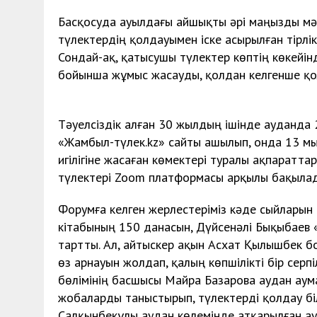
Басқосуда ауылдағы айшықты әрі маңызды мә
түлектердің қолдауымен іске асырылған тірлік
Сондай-ақ, қатысушы түлектер көптің көкейінд
бойынша жұмыс жасауды, қолдан келгенше қо
Тәуелсіздік алған 30 жылдың ішінде ауданда 
«Жамбыл-түлек.kz» сайты ашылып, онда 13 мың
игілігіне жасаған көмектері туралы ақпараттар
түлектері Zoom платформасы арқылы бақыла
Форумға келген жерлестеріміз кәде сыйларын
кітабының 150 данасын, Дүйсенәлі Бықыбаев
тартты. Ал, айтыскер ақын Асхат Қылышбек б
өз арнауын жолдап, қалың көпшілікті бір серп
бөлімінің басшысы Майра Базарова аудан ау
жобаларды таныстырып, түлектерді қолдау бі
Салқынбекұлы аудан көлемінде атқарылған ау