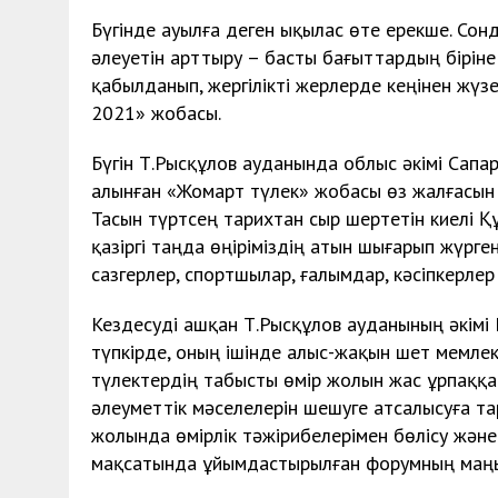
Бүгінде ауылға деген ықылас өте ерекше. Сон
әлеуетін арттыру – басты бағыттардың біріне 
қабылданып, жергілікті жерлерде кеңінен жүз
2021» жобасы.
Бүгін Т.Рысқұлов ауданында облыс әкімі Сап
алынған «Жомарт түлек» жобасы өз жалғасын 
Тасын түртсең тарихтан сыр шертетін киелі Қ
қазіргі таңда өңіріміздің атын шығарып жүрген
сазгерлер, спортшылар, ғалымдар, кәсіпкерлер
Кездесуді ашқан Т.Рысқұлов ауданының әкімі Е
түпкірде, оның ішінде алыс-жақын шет мемлек
түлектердің табысты өмір жолын жас ұрпаққа ү
әлеуметтік мәселелерін шешуге атсалысуға та
жолында өмірлік тәжірибелерімен бөлісу жән
мақсатында ұйымдастырылған форумның маңы