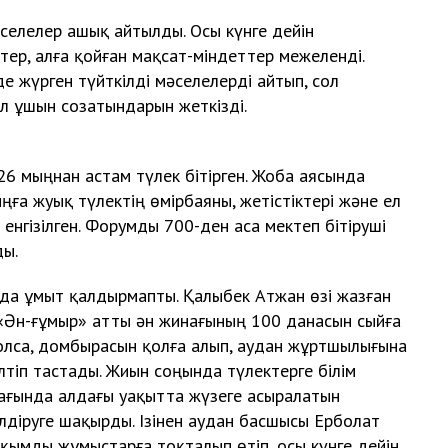
селелер ашық айтылды. Осы күнге дейін
тер, алға қойған мақсат-міндеттер межеленді.
е жүрген түйткілді мәселелерді айтып, сол
л ұшын созатындарын жеткізді.
26 мыңнан астам түлек бітірген. Жоба аясында
ға жуық түлектің өмірбаяны, жетістіктері және ел
 енгізілген. Форумды 700-ден аса мектеп бітіруші
ды.
 да ұмыт қалдырмапты. Қалыбек Атжан өзі жазған
 «Ән-ғұмыр» атты ән жинағының 100 данасын сыйға
олса, домбырасын қолға алып, аудан жұртшылығына
ілтіп тастады. Жиын соңында түлектерге білім
мағында алдағы уақытта жүзеге асыралатын
лдіруге шақырды. Ізінен аудан басшысы Ерболат
қымды жұмыстарға тоқталып өтіп, осы күнге дейін