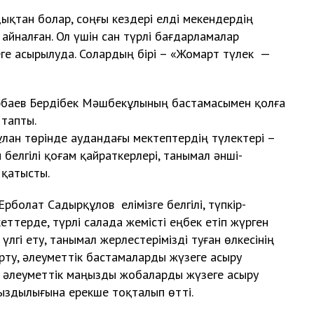
дықтан болар, соңғы кездері елді мекендердің
айналған. Ол үшін сан түрлі бағдарламалар
еге асырылуда. Солардың бірі – «Жомарт түлек —
арбаев Бердібек Мәшбекұлының бастамасымен қолға
тапты.
ұлан төрінде аудандағы мектептердің түлектері –
 белгілі қоғам қайраткерлері, танымал әнші-
 қатысты.
рболат Садырқұлов елімізге белгілі, түпкір-
еттерде, түрлі салада жемісті еңбек етіп жүрген
лгі ету, танымал жерлестерімізді туған өлкесінің
рту, әлеуметтік бастамаларды жүзеге асыру
е әлеуметтік маңызды жобаларды жүзеге асыру
здылығына ерекше тоқталып өтті.