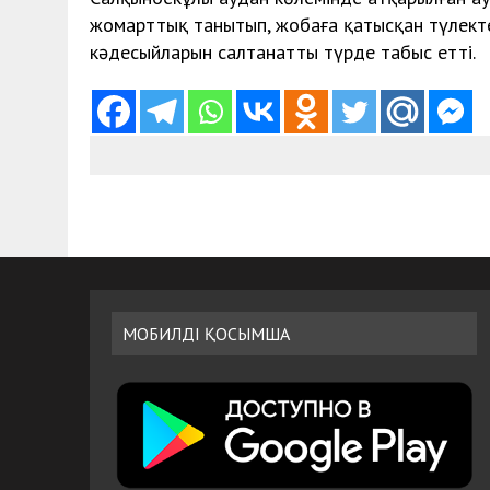
жомарттық танытып, жобаға қатысқан түлекте
кәдесыйларын салтанатты түрде табыс етті.
МОБИЛДІ ҚОСЫМША