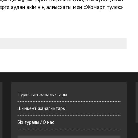
рге аудан әкімінің алғысхаты мен «Жомарт түлек»
Түркістан жаңалыктары
Шымкент жаңалыктары
Біз туралы / О нас