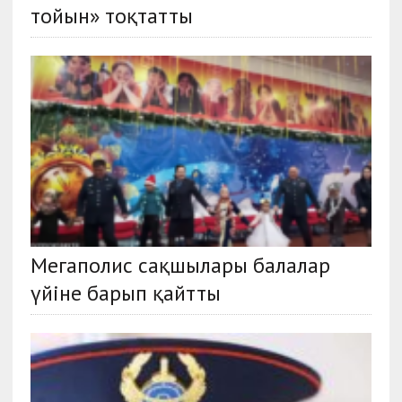
тойын» тоқтатты
Мегаполис сақшылары балалар
үйіне барып қайтты