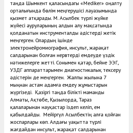
таңда Шымкент қаласындагы «Mediker» оңалту
орталығында бөлім меңгерушісі лауазымында
қызмет атқарады. М. Асылбек түрлі жүйке
жүйесі ауруларының алдын алу мақсатында
қолданатын инструменталды әдістерді жетік
меңгерген. Олардың ішінде
электронейромиография, инсульт, жарақат
салдарынан болған нервтерді емдеуде үздік
нәтижелерге жетті. Сонымен қатар, бейне ЭЭГ,
УЗДГ аппараттарымен диагностикалық тексеру
әдістерін де меңгерген. Жалпы жылына 7
мыңнан астам адамға емдеу жұмыстарын
жүргізеді. Қазіргі таңда білікті маманды
Алматы, Ақтөбе, Қызылорда, Тараз
қалаларынан науқастар іздеп келіп, ем
қабылдайды. Мейіргүл Асылбектің алға қойған
жоспарлары көп. Алдағы уақытта түрлі
жағдайдан инсульт, жарақат салдарынан