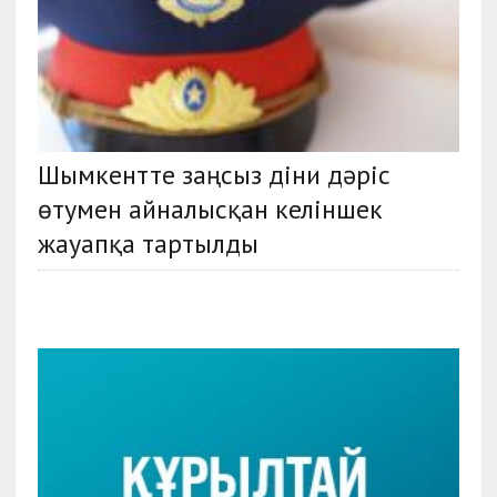
Шымкентте заңсыз діни дәріс
өтумен айналысқан келіншек
жауапқа тартылды