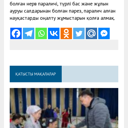
болған нерв параличі, түрлі бас және жұлын
ауруы салдарынан болған парез, паралич алған
науқастарды оңалту жұмыстарын қолға алмақ.
ҚАТЫСТЫ МАҚАЛАЛАР