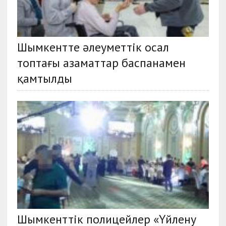
Шымкентте әлеуметтік осал
топтағы азаматтар баспанамен
қамтылды
Шымкенттік полицейлер «Үйлену