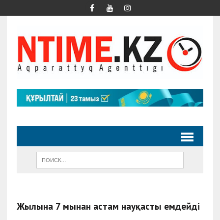
Жылына 7 мыңнан астам науқасты емдейді