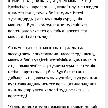
қолайлы жағдай жасауға үлкен ықпал етеді.
Қауіпсіздік шараларының күшейтілуі мен жедел
қызметтердің тәулік бойы жұмыс істеуі
тұрғындардың алаңсыз өмір сүруі үшін
маңызды. Бұл – коммуналдық жүйенің кез
келген өзгеріске тез әрі тиімді әрекет ету
мүмкіндігін арттырады.
Сонымен қатар, отын қорының алдын ала
жасақталуы, логистикалық мәселелерді шешу,
маусым бойы үздіксіз жеткізілімді қамтамасыз
ету – жылу жүйесінің тұрақты жұмыс істеуінің
негізгі шарттарының бірі. Бұл бағыттағы
дайындықтың уақытылы жүргізілуі ауа райының
күрт салқындауы немесе көлік қатынасындағы
қиындықтар үлкен кедергі тудырмайтынын
көрсетеді.
Жалпы алғанда, қолға алынған шаралар өңірдің