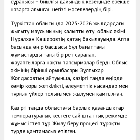
сұранысы – биылғы дайындық кезеңінде ерекше
назарға алынған негізгі мәселелердің бірі.
Түркістан облысында 2025-2026 жылдардағы
жылыту маусымының қалыпты өтуі облыс әкімі
Нұралхан Көшеровтің қатаң бақылауында. Апта
басында өңір басшысы бұл бағыттағы
жұмыстарды тағы бір рет саралап,
жауаптыларға нақты тапсырмалар берді. Облыс
әкімінің бірінші орынбасары Зұлпыхар
Жолдасовтың айтуынша, қазіргі таңда өңірде
көмір қоры жеткілікті, әлеуметтік нысандар мен
тұрғын үйлер толығымен жылумен қамтылған.
Қазіргі таңда облыстағы барлық қазандықтар
температуралық кестеге сай штаттық режимде
жұмыс істеп тұр. Жылу беру процесі тұрақты
түрде қамтамасыз етілген.