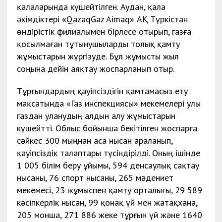
қалаларында күшейтілген. Аудан, қала
әкімдіктері «QazaqGaz Aimaq» АҚ Түркістан
өндірістік филиалымен бірлесе отырып, газға
қосылмаған тұтынушыларды толық қамту
жұмыстарын жүргізуде. Бұл жұмысты жыл
соңына дейін аяқтау жоспарланып отыр.
Тұрғындардың қауіпсіздігін қамтамасыз ету
мақсатында «Газ инспекциясы» мекемелері улы
газдан уланудың алдын алу жұмыстарын
күшейтті. Облыс бойынша бекітілген жоспарға
сәйкес 300 мыңнан аса нысан араланып,
қауіпсіздік талаптары түсіндірілді. Оның ішінде
1 005 білім беру ұйымы, 594 денсаулық сақтау
нысаны, 76 спорт нысаны, 265 мәдениет
мекемесі, 23 жұмыспен қамту орталығы, 29 589
кәсіпкерлік нысан, 99 қонақ үй мен жатақхана,
205 монша, 271 886 жеке тұрғын үй және 1640