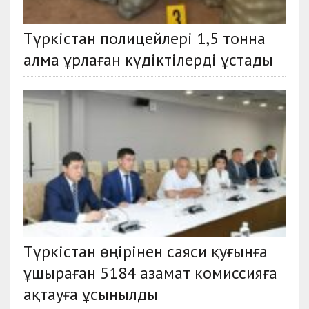
Түркістан полицейлері 1,5 тонна
алма ұрлаған күдіктілерді ұстады
Түркістан өңірінен саяси қуғынға
ұшыраған 5184 азамат комиссияға
ақтауға ұсынылды