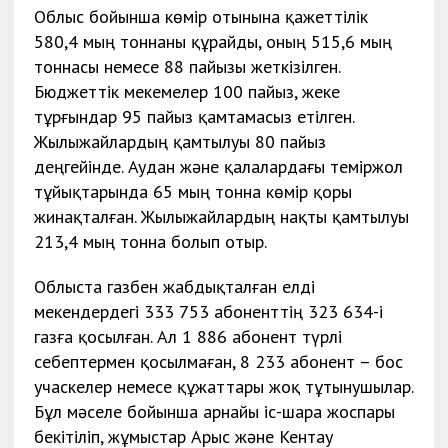
Облыс бойынша көмір отынына қажеттілік
580,4 мың тоннаны құрайды, оның 515,6 мың
тоннасы немесе 88 пайызы жеткізілген.
Бюджеттік мекемелер 100 пайыз, жеке
тұрғындар 95 пайыз қамтамасыз етілген.
Жылыжайлардың қамтылуы 80 пайыз
деңгейінде. Аудан және қалалардағы теміржол
тұйықтарында 65 мың тонна көмір қоры
жинақталған. Жылыжайлардың нақты қамтылуы
213,4 мың тонна болып отыр.
Облыста газбен жабдықталған елді
мекендердегі 333 753 абоненттің 323 634-і
газға қосылған. Ал 1 886 абонент түрлі
себептермен қосылмаған, 8 233 абонент – бос
учаскелер немесе құжаттары жоқ тұтынушылар.
Бұл мәселе бойынша арнайы іс-шара жоспары
бекітіліп, жұмыстар Арыс және Кентау