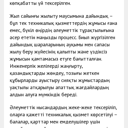
көпқабатты үй тексерілген.
Жыл сайынғы жылыту маусымына дайындық –
бұл тек техникалық қызметтердің жұмысы ғана
емес, бүкіл өңірдің әлеуметтік тұрақтылығына
әсер ететін маңызды процесс. Биыл жүргізілген
дайындық шараларының ауқымы мен сапасы
жылу беру жүйесінің қалыпты және үздіксіз
жұмысын қамтамасыз етуге бағытталған.
Инженерлік желілерді жаңғырту,
қазандықтарды жөндеу, тозығы жеткен
құбырларды ауыстыру сияқты жұмыстардың
уақтылы атқарылуы апаттық жағдайлардың
алдын алуға мүмкіндік береді.
Әлеуметтік нысандардың жеке-жеке тексеріліп,
оларға қажетті техникалық қызмет көрсетілуі –
балалар, қарттар мен емделушілер үшін