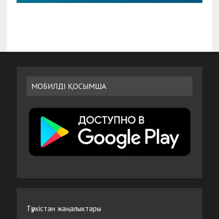
МОБИЛДІ ҚОСЫМША
Түркістан жаңалыктары