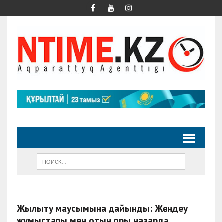
Жылыту маусымына дайындық: Жөндеу
жұмыстары мен отын қоры назарда