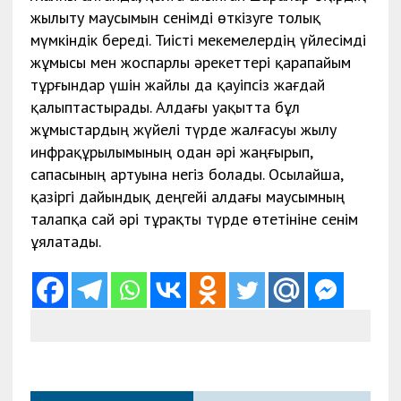
жылыту маусымын сенімді өткізуге толық
мүмкіндік береді. Тиісті мекемелердің үйлесімді
жұмысы мен жоспарлы әрекеттері қарапайым
тұрғындар үшін жайлы да қауіпсіз жағдай
қалыптастырады. Алдағы уақытта бұл
жұмыстардың жүйелі түрде жалғасуы жылу
инфрақұрылымының одан әрі жаңғырып,
сапасының артуына негіз болады. Осылайша,
қазіргі дайындық деңгейі алдағы маусымның
талапқа сай әрі тұрақты түрде өтетініне сенім
ұялатады.