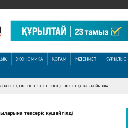
ҚЫҚ
ЭКОНОМИКА
ҚОҒАМ
МӘДЕНИЕТ
ҚҰРЫЛЫС
ЕКЕТТІК ҚЫЗМЕТ ІСТЕРІ АГЕНТТІГІНІҢ ШЫМКЕНТ ҚАЛАСЫ БОЙЫНША
АСЫНА ЖҮГІНГЕН АЗАМАТТЫҢ ҚҰҚЫҒЫ ҚАЛПЫНА КЕЛТІРІЛДІ
 АУҚЫМДЫ МЕРЕКЕЛІК ІС-ШАРА ӨТТІ
дыларына тексеріс күшейтілді
Е ҚҰҚЫҚТЫҚ САУАТТЫЛЫҚ МӘСЕЛЕЛЕРІ ТАЛҚЫЛАНДЫ
А СҰХБАТ БЕРІЛДІ