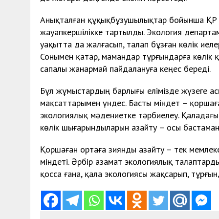
Анықталған құқықбұзушылықтар бойынша ҚР Ә
жауапкершілікке тартылды. Экология департам
уақытта да жалғасып, талап бұзған көлік иел
Сонымен қатар, мамандар тұрғындарға көлік қ
сапалы жанармай пайдалануға кеңес береді.
Бұл жұмыстардың барлығы елімізде жүзеге а
мақсаттарымен үндес. Басты міндет – қоршағ
экологиялық мәдениетке тәрбиелеу. Қаладағы 
көлік шығарындыларын азайту – осы бастама
Қоршаған ортаға зиянды азайту – тек мемлеке
міндеті. Әрбір азамат экологиялық талаптарды
қосса ғана, қала экологиясы жақсарып, тұрғы