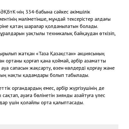
ҚБтК-нің 334-бабына сәйкес әкімшілік
ентінің мәліметінше, мұндай тексерістер алдағы
еріне қатаң шаралар қолданылатын болады.
ұралдарын уақтылы техникалық байқаудан өткізіп,
сырылып жатқан «Таза Қазақстан» акциясының
ан ортаны қорғап қана қоймай, әрбір азаматты
ауа сапасын жақсарту, өзен-көлдерді қорғау және
ның нақты қадамдары болып табылады.
ттік органдардың емес, әрбір жүргізушінің де
 сақтап, ауаға бөлінетін зиянды азайтуға үлес
ндар үшін қолайлы орта қалыптасады.