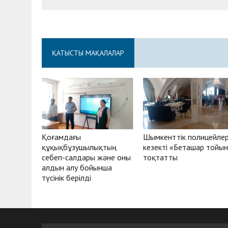
ҚАТЫСТЫ МАҚАЛАЛАР
Қоғамдағы
Шымкенттік полицейле
құқықбұзушылықтың
кезекті «Беташар тойы
себеп-салдары және оны
тоқтатты
алдын алу бойынша
түсінік берілді