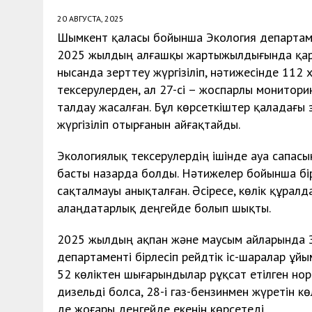
20 АВГУСТА, 2025
Шымкент қаласы бойынша Экология департаме
2025 жылдың алғашқы жартыжылдығында қарқ
нысанда зерттеу жүргізіліп, нәтижесінде 112
тексерулерден, ал 27-сі – жоспарлы монитор
талдау жасалған. Бұл көрсеткіштер қаладағы
жүргізіліп отырғанын айғақтайды.
Экологиялық тексерулердің ішінде ауа сапасы
басты назарда болды. Нәтижелер бойынша бі
сақталмауы анықталған. Әсіресе, көлік құрал
алаңдатарлық деңгейде болып шықты.
2025 жылдың ақпан және маусым айларында Эко
департаменті бірлесіп рейдтік іс-шаралар ұйы
52 көліктен шығарындылар рұқсат етілген но
дизельді болса, 28-і газ-бензинмен жүретін к
де жоғары деңгейде екенін көрсетеді.