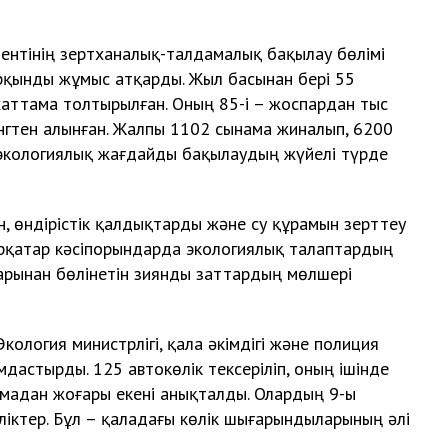
нтінің зертханалық-талдамалық бақылау бөлімі
ынды жұмыс атқарды. Жыл басынан бері 55
 хаттама толтырылған. Оның 85-і – жоспардан тыс
ингтен алынған. Жалпы 1102 сынама жиналып, 6200
 экологиялық жағдайды бақылаудың жүйелі түрде
н, өндірістік қалдықтарды және су құрамын зерттеу
рқатар кәсіпорындарда экологиялық талаптардың
дарынан бөлінетін зиянды заттардың мөлшері
логия министрлігі, қала әкімдігі және полиция
мдастырды. 125 автокөлік тексеріліп, оның ішінде
рмадан жоғары екені анықталды. Олардың 9-ы
өліктер. Бұл – қаладағы көлік шығарындыларының әлі