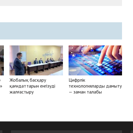
р
Жобалық басқару
Цифрлік
н»
қағидаттарын енгізуді
технологияларды дамыту
жалғастыру
— заман талабы