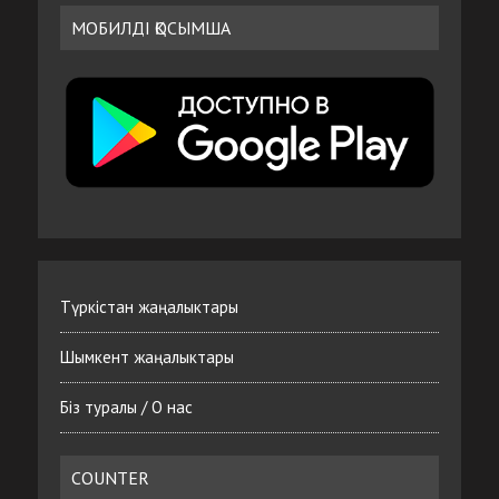
МОБИЛДІ ҚОСЫМША
Түркістан жаңалыктары
Шымкент жаңалыктары
Біз туралы / О нас
COUNTER