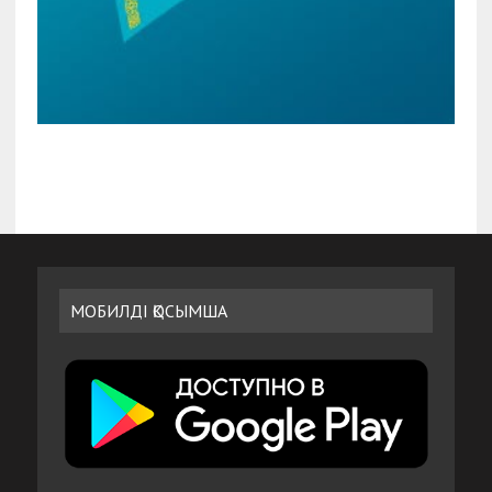
МОБИЛДІ ҚОСЫМША