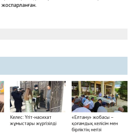
 жоспарланған.
Келес: Үгіт-насихат
«Елтану» жобасы –
жұмыстары жүргізілді
қоғамдық келісім мен
бірліктің негізі