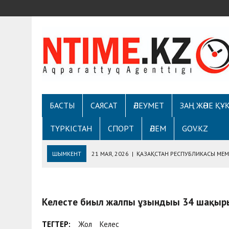
БАСТЫ
САЯСАТ
ӘЛЕУМЕТ
ЗАҢ ЖӘНЕ ҚҰ
ТҮРКІСТАН
СПОРТ
ӘЛЕМ
GOV.KZ
ШЫМКЕНТ
21 МАЯ, 2026
|
ҚАЗАҚСТАН РЕСПУБЛИКАСЫ МЕМЛ
7 МАЯ, 2026
|
ШЫМКЕНТТЕ ОТАН ҚОРҒАУШЫ КҮНІ
ДЕПАРТАМЕНТІМЕН «EGOVKZBOT2.0» ПЛАТФОРМ
5 МАЯ, 2026
|
ТҰРҒЫНДАРМЕН КЕЗДЕСУДЕ ҚАУІПСІЗДІК ЖӘН
30 АПРЕЛЯ, 2026
|
«ONTUSTIK» ТЕЛЕАРНАСЫНЫҢ РАДИОСЫНД
Келесте биыл жалпы ұзындығы 34 шақыры
30 МАЯ, 2026
|
ТҮСІНДІРУ ЖҰМЫСТАРЫ ЖҮРГІЗІЛДІ
ТЕГТЕР:
Жол
Келес