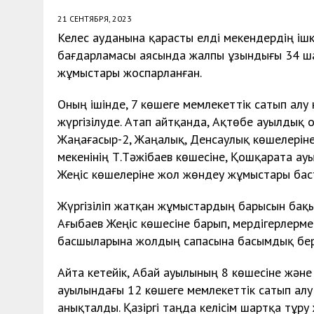
21 СЕНТЯБРЯ, 2023
Келес ауданына қарасты елді мекендердің ішк
бағдарламасы аясында жалпы ұзындығы 34 ша
жұмыстары жоспарланған.
Оның ішінде, 7 көшеге мемлекеттік сатып ал
жүргізілуде. Атап айтқанда, Ақтөбе ауылдық о
Жаңағасыр-2, Жаңалық,
Денсаулық көшелеріне
мекенінің Т.Тәжібаев көшесіне, Қошқарата ауы
Жеңіс көшелеріне жол жөндеу жұмыстары бас
Жүргізіліп жатқан жұмыстардың барысын бақы
Ағыбаев Жеңіс көшесіне барып, мердігерлерм
басшыларына жолдың сапасына басымдық бер
Айта кетейік, Абай ауылының 8 көшесіне жән
ауылындағы 12 көшеге мемлекеттік сатып алу 
анықталды. Қазіргі таңда келісім шартқа тұру