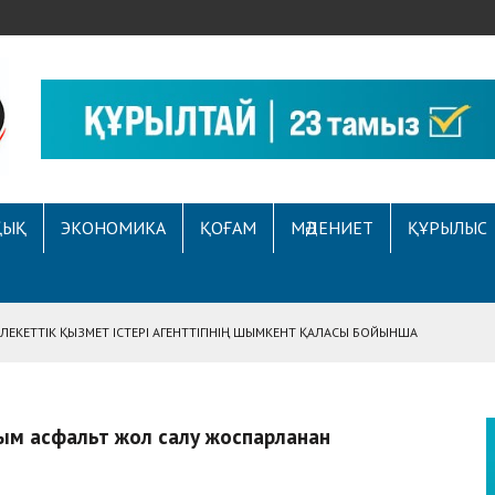
ҚЫҚ
ЭКОНОМИКА
ҚОҒАМ
МӘДЕНИЕТ
ҚҰРЫЛЫС
ЕКЕТТІК ҚЫЗМЕТ ІСТЕРІ АГЕНТТІГІНІҢ ШЫМКЕНТ ҚАЛАСЫ БОЙЫНША
НЕ АРНАЛҒАН АУҚЫМДЫ МЕРЕКЕЛІК ІС-ШАРА ӨТТІ
АСЫНА ЖҮГІНГЕН АЗАМАТТЫҢ ҚҰҚЫҒЫ ҚАЛПЫНА КЕЛТІРІЛДІ
Е ҚҰҚЫҚТЫҚ САУАТТЫЛЫҚ МӘСЕЛЕЛЕРІ ТАЛҚЫЛАНДЫ
А СҰХБАТ БЕРІЛДІ
м асфальт жол салу жоспарланған