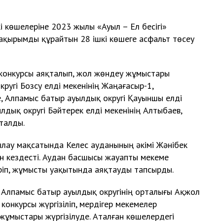
і көшелеріне 2023 жылы «Ауыл – Ел бесігі»
қырымды құрайтын 28 ішкі көшеге асфальт төсеу
у конкурсы аяқталып, жол жөндеу жұмыстары
кругі Бозсу елді мекенінің Жаңағасыр-1,
, Алпамыс батыр ауылдық округі Қауыншы елді
лдық округі Бәйтерек елді мекенінің Алтыбаев,
талды.
лау мақсатында Келес ауданының әкімі Жәнібек
ен кездесті. Аудан басшысы жауапты мекеме
іп, жұмысты уақытында аяқтауды тапсырды.
е Алпамыс батыр ауылдық округінің орталығы Ақжол
конкурсы жүргізіліп, мердігер мекемелер
 жұмыстары жүргізілуде. Аталған көшелердегі