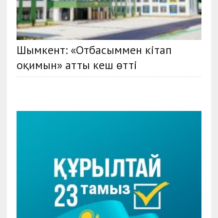
Шымкент: «Отбасыммен кітап
оқимын» атты кеш өтті