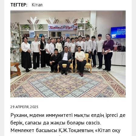
ТЕГТЕР:
Кітап
29 АПРЕЛЯ, 2025
Рухани, мәдени иммунитеті мықты елдің іргесі де
берік, сапасы да жақсы болары сөзсіз.
Мемлекет басшысы Қ.Ж.Тоқаевтың «Кітап оқу