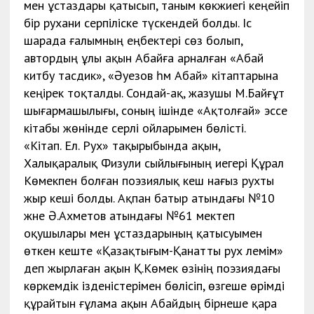
мен ұстаздары қатысып, таным көкжиегі кеңейіп
бір рухани серпіліске түскендей болды. Іс
шарада ғалымның еңбектері сөз болып,
автордың ұлы ақын Абайға арналған «Абай
китәбу тасдик», «Әуезов һәм Абай» кітаптарына
кеңірек тоқталды. Сондай-ақ, жазушы М.Байғұт
шығармашылығы, соның ішінде «Ақтолғай» эссе
кітабы жөнінде әсерлі ойларымен бөлісті.
«Кітап. Ел. Рух» тақырыбында ақын,
Халықаралық Физули сыйлығының иегері Құрал
Көмекпен болған поэзиялық кеш нағыз рухты
жыр кеші болды. Ақпан батыр атындағы №10
және Ә.Ахметов атындағы №61 мектеп
оқушылары мен ұстаздарының қатысуымен
өткен кеште «Қазақтығым-Қанатты рух әлемім»
деп жырлаған ақын Қ.Көмек өзінің поэзиядағы
көркемдік ізденістерімен бөлісіп, өзгеше өрімді
құрайтын ғұлама ақын Абайдың бірнеше қара