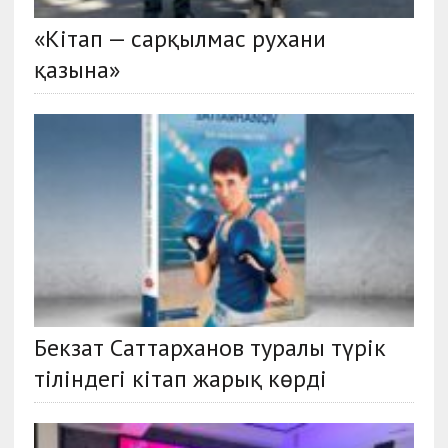
«Кітап — сарқылмас рухани
қазына»
Бекзат Саттарханов туралы түрік
тіліндегі кітап жарық көрді