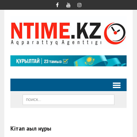
Кітап ақыл нұры