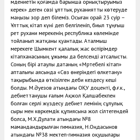
мәдениетін қоғамда барынша орнықтыруымыз
керек» деген сөзі ұлттық руханиятты көтеруде
маңызы зор деп білеміз. Осыған орай 23 сәуір –
Ұлттық кітап күні деп белгіленіп, биыл тұңғыш
рет рухани мерекенің республика көлемінде
тойланып жатқаны қуантады. Аталмыш
мерекеге Шымкент қалалық жас өспірімдер
кітапханасының ұжымы да белсенді атсалысты.
Соның бірі атаулы датаның «Мәртебелі кітап»
апталығы аясында «Сөз өнеріндегі өлкетану»
тақырыбында өткізілген әдеби кездесу кеші
болды. М.Әуезов атындағы ОҚУ доценті, ф.ғ.к.,
әдебиеттанушы ғалым Ақжол Қалшабекпен
болған әсерлі жүздесу әдебиет әлемінің сұлулық
сыры мен көркемдік құпиясына жол сілтегендей
болса, М.Х.Дулати атындағы №8
мамандандырылған гимназия, Н.Оңдасынов
атындағы №38 мектеп-гимназия оқушылары