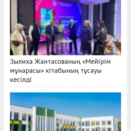
Зылиха Жантасованың «Мейірім
мұнарасы» кітабының тұсауы
кесілді