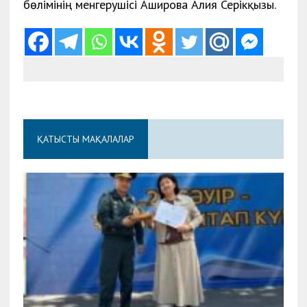
бөлімінің менгерушісі Аширова Алия Серікқызы.
ҚАТЫСТЫ МАҚАЛАЛАР