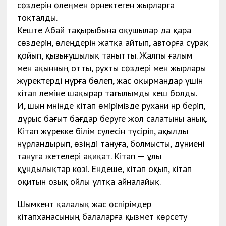
сөздерін өлеңмен өрнектеген жырларға
тоқталды.
Кеште Абай тақырыбына оқушылар да қара
сөздерін, өлеңдерін жатқа айтып, авторға сұрақ
қойып, қызығушылық танытты. Жалпы ғалым
мен ақынның отты, рухты сөздері мен жырлары
жүректерді нұрға бөлеп, жас оқырмандар үшін
кітап әлеміне шақырар тағылымды кеш болды.
Иә, шын мәнінде кітап өмірімізде рухани нәр беріп,
дұрыс бағыт бағдар беруге жол салатыны анық.
Кітап жүрекке білім сәулесін түсіріп, ақылды
нұрландырып, өзіңді тануға, болмысты, дүниені
тануға жетелері ақиқат. Кітап — ұлы
құндылықтар көзі. Ендеше, кітап оқып, кітап
оқитын озық ойлы ұлтқа айналайық.
Шымкент қалалық жас өспірімдер
кітапханасының балаларға қызмет көрсету