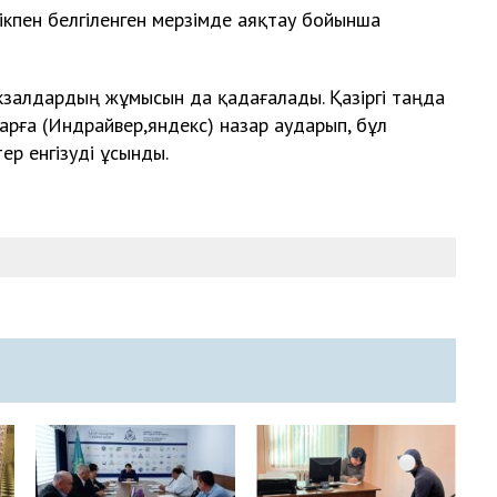
кпен белгіленген мерзімде аяқтау бойынша
окзалдардың жұмысын да қадағалады. Қазіргі таңда
рға (Индрайвер,яндекс) назар аударып, бұл
р енгізуді ұсынды.