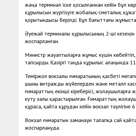
жаңа терминал іске қосылғаннан кейін бұл көр
құрылысын жүргізуге жобалық-сметалық құжат
қорытындысы берілді. Бұл бағыттағы жұмыста
Әуежай терминалы құрылысының 2-ші кезеңін 
жоспарланған.
Министр жауаптыларға жұмыс күшін көбейтіп
тапсырды. Қазіргі таңда құрылыс алаңында 11
Теміржол вокзалы ғимаратының қасбеті мегапо
шыны витражды жүйелерден және металл кас
ғимараттың екінші кіреберісі, жолаушыларға ж
күту залы қарастырылған. Ғимараттың жолаушы
құраса, қайта құрудан кейін вокзал тәулігіне 
Вокзал ғимаратын заманауи талапқа сай қайт
жоспарлануда.