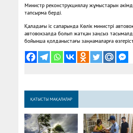
Министр реконструкциялау жұмыстарын әкімді
тапсырма берді.
Қаладағы іс сапарында Көлік министрі автов
автовокзалда болып жатқан заңсыз тасымалда
бойынша қолданыстағы заңнамаларға өзгерісте
ҚАТЫСТЫ МАҚАЛАЛАР