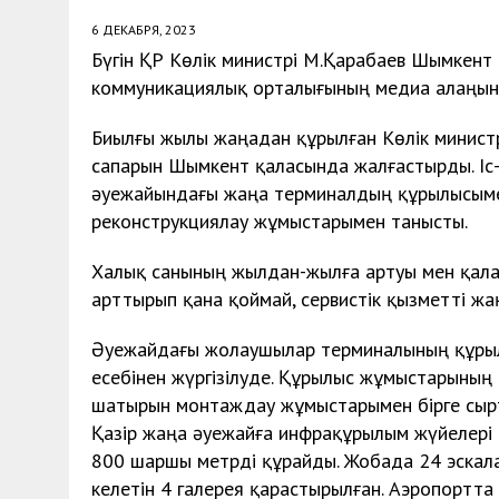
6 ДЕКАБРЯ, 2023
Бүгін ҚР Көлік министрі М.Қарабаев Шымкент
коммуникациялық орталығының медиа алаңында
Биылғы жылы жаңадан құрылған Көлік министрлі
сапарын Шымкент қаласында жалғастырды. Іс
әуежайындағы жаңа терминалдың құрылысыме
реконструкциялау жұмыстарымен танысты.
Халық санының жылдан-жылға артуы мен қалағ
арттырып қана қоймай, сервистік қызметті жа
Әуежайдағы жолаушылар терминалының құрыл
есебінен жүргізілуде. Құрылыс жұмыстарының
шатырын монтаждау жұмыстарымен бірге сырт
Қазір жаңа әуежайға инфрақұрылым жүйелері
800 шаршы метрді құрайды. Жобада 24 эскала
келетін 4 галерея қарастырылған. Аэропортта