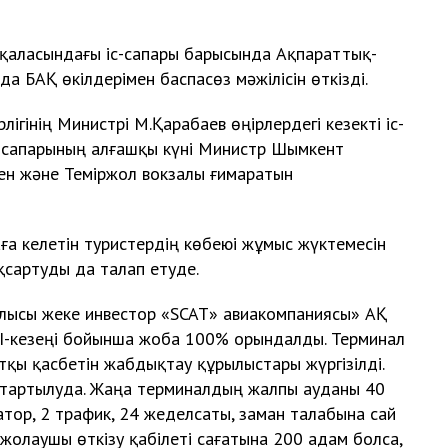
 қаласындағы іс-сапары барысында Ақпараттық-
 БАҚ өкілдерімен баспасөз мәжілісін өткізді.
гінің Министрі М.Қарабаев өңірлердегі кезекті іс-
-сапарының алғашқы күні Министр Шымкент
н және Теміржол вокзалы
ғимаратын
а келетін туристердің көбеюі жұмыс жүктемесін
қсартуды да талап етуде.
ысы жеке инвестор «SCAT» авиакомпаниясы» АҚ
 I-кезеңі бойынша жоба 100% орындалды. Терминал
қы қасбетін жабдықтау құрылыстары жүргізілді.
 тартылуда. Жаңа терминалдың жалпы ауданы 40
тор, 2 трафик, 24 жеделсаты, заман талабына сай
 жолаушы өткізу қабілеті сағатына 200 адам болса,