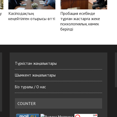
у
Кәсіподақтың
Пробация есебінде
кеңейтілген отырысы өтті
тұрған жастарға жеке
психологиялық көмек
берілді
Түркістан жаңалыктары
Шымкент жаңалыктары
Біз туралы / О нас
COUNTER