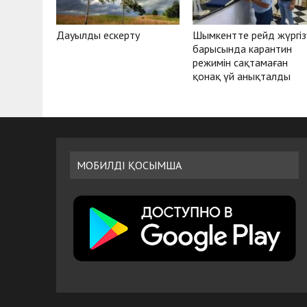
Дауылды ескерту
Шымкентте рейд жүргіз
барысында карантин
режимін сақтамаған
қонақ үй анықталды
МОБИЛДІ ҚОСЫМША