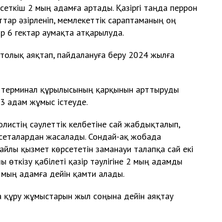
сеткіш 2 мың адамға артады. Қазіргі таңда перрон
тар әзірленіп, мемлекеттік сараптаманың оң
р 6 гектар аумақта атқарылуда.
толық аяқтап, пайдалануға беру 2024 жылға
, терминал құрылысының қарқынын арттыруды
3 адам жұмыс істеуде.
листің сәулеттік келбетіне сай жабдықталып,
сеталардан жасалады. Сондай-ақ жобада
айлы қызмет көрсететін заманауи талапқа сай екі
 өткізу қабілеті қазір тәулігіне 2 мың адамды
6 мың адамға дейін қамти алады.
а құру жұмыстарын жыл соңына дейін аяқтау