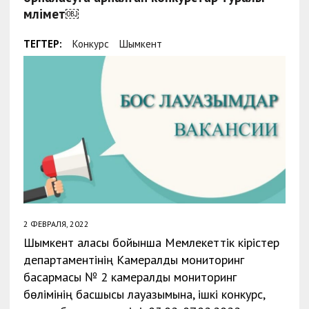
мәлімет￼
ТЕГТЕР:
Конкурс
Шымкент
2 ФЕВРАЛЯ, 2022
Шымкент қаласы бойынша Мемлекеттік кірістер
департаментінің Камералдық мониторинг
басқармасы № 2 камералдық мониторинг
бөлімінің басшысы лауазымына, ішкі конкурс,