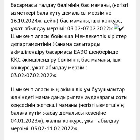
басқармасы талдау бөлімінің бас маманы, (негізгі
қызметкері бала күту демалысы мерзіміне
16.10.2024ж. дейін) бас маманы, ішкі конкурс,
құжат қабылдау мерзімі: 03.02.-07.02.2022ж.
Шымкент қаласы бойынша Мемлекеттік кірістер
департаментінің Жанама салықтарды
әкімшілендіру басқармасы ЕАЭО шеңберінде
ҚҚС әкімшілендіру бөлімінің бас маманы, ішкі
конкурс, құжат қабылдау мерзімі:
03.02.-07.02.2022ж.
Шымкент қаласының әкімшілік құқық бұзушылықтар
жөніндегі мамандандырылған ауданаралық соты
кеңсесінің жетекші маманы (негізгі қызметшінің
балаға күтім жасау демалысы кезеңіне
04.01.2023ж), жалпы конкурс, құжат қабылдау
мерзімі: 03.02.-11.02.2022ж.