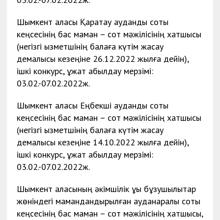
Шымкент қаласы Қаратау аудандық соты
кеңсесінің бас маман – сот мәжілісінің хатшысы
(негізгі қызметшінің балаға күтім жасау
демалысы кезеңіне 26.12.2022 жылға дейін),
ішкі конкурс, құжат қабылдау мерзімі:
03.02.-07.02.2022ж.
Шымкент қаласы Еңбекші аудандық соты
кеңсесінің бас маман – сот мәжілісінің хатшысы
(негізгі қызметшінің балаға күтім жасау
демалысы кезеңіне 14.10.2022 жылға дейін),
ішкі конкурс, құжат қабылдау мерзімі:
03.02.-07.02.2022ж.
Шымкент қаласының әкімшілік құқық бұзушылықтар
жөніндегі мамандандырылған ауданаралық соты
кеңсесінің бас маман – сот мәжілісінің хатшысы,