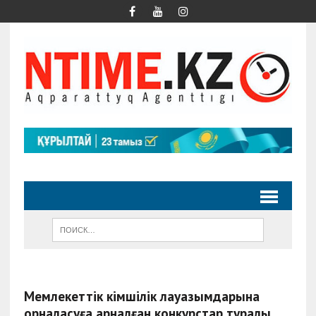
Мемлекеттік әкімшілік лауазымдарына
орналасуға арналған конкурстар туралы