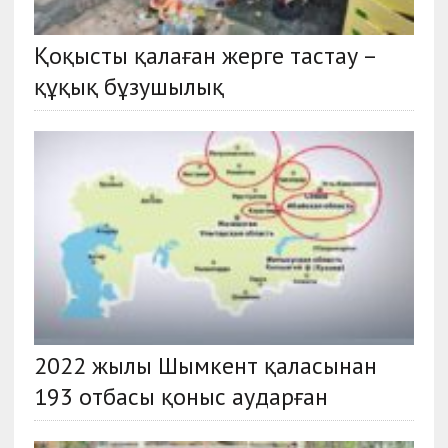
Қоқысты қалаған жерге тастау –
құқық бұзушылық
2022 жылы Шымкент қаласынан
193 отбасы қоныс аударған