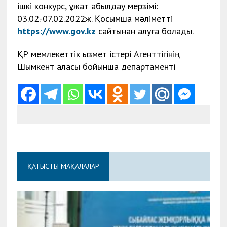
ішкі конкурс, құжат қабылдау мерзімі:
03.02.-07.02.2022ж. Қосымша мәліметті
https://www.gov.kz
сайтынан алуға болады.
ҚР мемлекеттік қызмет істері Агенттігінің
Шымкент қаласы бойынша департаменті
ҚАТЫСТЫ МАҚАЛАЛАР