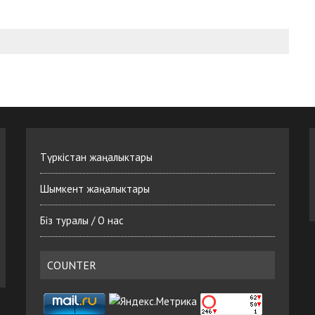
Түркістан жаңалыктары
Шымкент жаңалыктары
Біз туралы / О нас
COUNTER