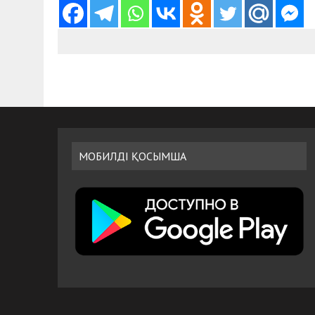
МОБИЛДІ ҚОСЫМША