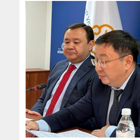
30 МАЯ, 2026
|
ТҮСІНДІРУ ЖҰМЫСТАРЫ ЖҮРГІЗІЛДІ