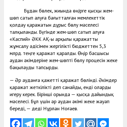
Бұдан бөлек, жиында өңірге қысқы жем-
шөп сатып алуға бағытталған мемлекеттік
қолдау қаражатын дұрыс бөлу мәселесі
талқыланды. Бүгінде жем-шөп сатып алуға
«Каспий» ӘКК АҚ-ы арқылы қаражатты
жұмсалу әдісімен жергілікті бюджеттен 5,3
млрд. теңге қаражат қаралды. Өңір басшысы
аудан әкімдеріне жем-шөпті бөлу процесін жеке
бақылауды тапсырды.
— Әр ауданға қажетті қаражат бөлінді. Әкімдер
қаражат жеткілікті деп санайды, енді оларды
игеру керек. Бірінші орында — қысқа дайындық
мәселесі. Бұл үшін әр аудан әкімі жеке жауап
береді, — деді Нұрлан Ноғаев.