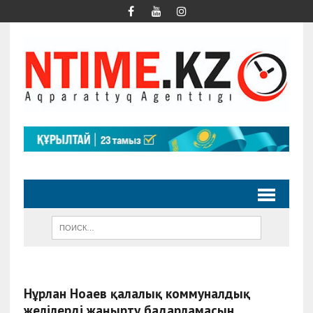
Нұрлан Ноғаев қалалық коммуналдық
желілерді жаңғырту бағдарламасын