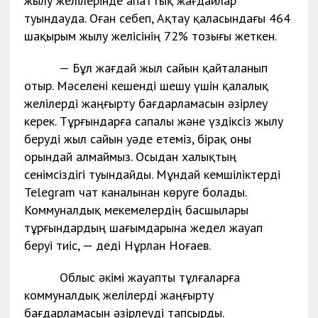
жылу желілерінде апаттық жағдайлар
туындауда. Оған себеп, Ақтау қаласындағы 464
шақырым жылу желісінің 72% тозығы жеткен.
— Бұл жағдай жыл сайын қайталанып
отыр. Мәселені кешенді шешу үшін қалалық
желілерді жаңғырту бағдарламасын әзірлеу
керек. Тұрғындарға сапалы және үздіксіз жылу
беруді жыл сайын уәде етеміз, бірақ оны
орындай алмаймыз. Осыдан халықтың
сенімсіздігі туындайды. Мұндай кемшіліктерді
Telegram чат каналынан көруге болады.
Коммуналдық мекемелердің басшылары
тұрғындардың шағымдарына жедел жауап
беруі тиіс, — деді Нұрлан Ноғаев.
Облыс әкімі жауапты тұлғаларға
коммуналдық желілерді жаңғырту
бағдарламасын әзірлеуді тапсырды.