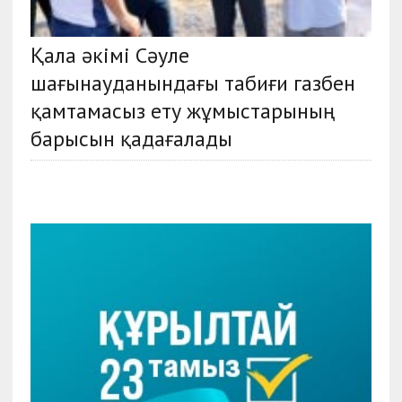
Қала әкімі Сәуле
шағынауданындағы табиғи газбен
қамтамасыз ету жұмыстарының
барысын қадағалады