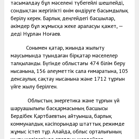
тасымалдау бұл мәселені түбегейлі шешпейді,
сондықтан жергілікті өнім өндіруге басымдылық
берілу керек. Барлық деңгейдегі басшылар,
әкімдер бұл жұмысқа жеке араласуы қажет, —
деді Нұрлан Ноғаев.
Сонымен қатар, жиында жылыту
маусымында туындаған бірқатар мәселелер
талқыланды. Бүгінде облыстағы 474 білім беру
нысанына, 156 әлеуметтік сала ғимаратына, 105
денсаулық сақтау нысанына және 1712 тұрғын
үйге жылу берілген.
Облыстың энергетика және тұрғын үй
шаруашылығы басқармасының басшысы
Бердібек Қартбаевтың айтуынша, барлық
коммуналдық кәсіпорындар штаттық режимде
жұмыс істеп тұр. Алайда, облыс орталығының