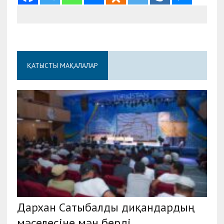
ҚАТЫСТЫ МАҚАЛАЛАР
Дархан Сатыбалды диқандардың
мәселесіне мән берді