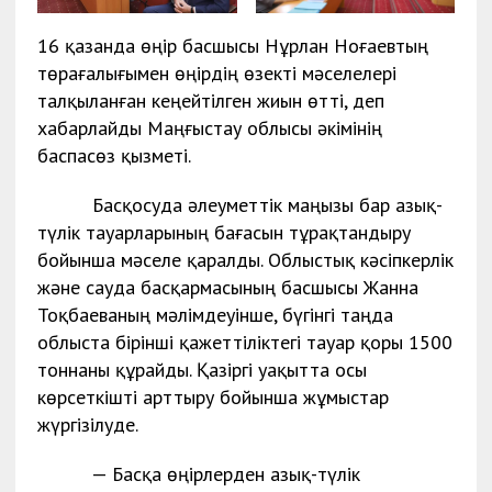
16 қазанда өңір басшысы Нұрлан Ноғаевтың
төрағалығымен өңірдің өзекті мәселелері
талқыланған кеңейтілген жиын өтті, деп
хабарлайды Маңғыстау облысы әкімінің
баспасөз қызметі.
Басқосуда әлеуметтік маңызы бар азық-
түлік тауарларының бағасын тұрақтандыру
бойынша мәселе қаралды. Облыстық кәсіпкерлік
және сауда басқармасының басшысы Жанна
Тоқбаеваның мәлімдеуінше, бүгінгі таңда
облыста бірінші қажеттіліктегі тауар қоры 1500
тоннаны құрайды. Қазіргі уақытта осы
көрсеткішті арттыру бойынша жұмыстар
жүргізілуде.
— Басқа өңірлерден азық-түлік