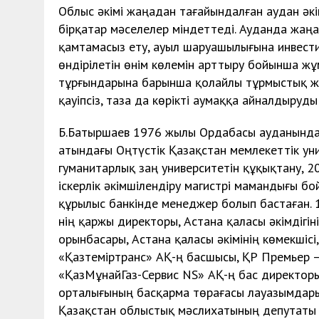
Облыс әкімі жаңадан тағайындалған аудан әкі
бірқатар мәселелер міндеттеді. Ауданда жаң
қамтамасыз ету, ауыл шаруашылығына инвести
өндірілетін өнім көлемін арттыру бойынша жұ
тұрғындарына барынша қолайлы тұрмыстық жағ
қауіпсіз, таза да көрікті аумаққа айналдыруд
Б.Батыршаев 1976 жылы Ордабасы ауданында т
атындағы Оңтүстік Қазақстан мемлекеттік ун
гуманитарлық заң университетін құқықтану,
іскерлік әкімшілендіру магистрі мамандығы б
құрылыс банкінде менеджер болып бастаған.
нің қаржы директоры, Астана қаласы әкімдіг
орынбасары, Астана қаласы әкімінің көмекшіс
«Қазтеміртранс» АҚ-ң басшысы, ҚР Премьер —
«ҚазМұнайГаз-Сервис NS» АҚ-ң бас директоры
орталығының басқарма төрағасы лауазымдары
Қазақстан облыстық мәслихатының депутаты 