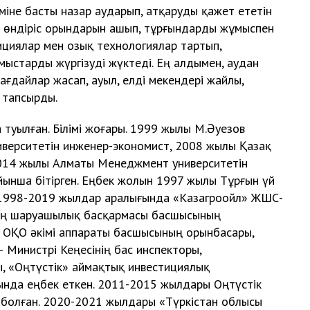
міне басты назар аударып, атқаруды қажет ететін
а өндіріс орындарын ашып, тұрғындарды жұмыспен
циялар мен озық технологиялар тартып,
мыстарды жүргізуді жүктеді. Ең алдымен, аудан
дайлар жасап, ауыл, елді мекендері жайлы,
ы тапсырды.
уылған. Білімі жоғары. 1999 жылы М.Әуезов
иверситетін инженер-экономист, 2008 жылы Қазақ
 2014 жылы Алматы Менеджмент университетін
ойынша бітірген. Еңбек жолын 1997 жылы Тұрғын үй
 1998-2019 жылдар аралығында «Казагроойл» ЖШС-
інің шаруашылық басқармасы басшысының
і, ОҚО әкімі аппараты басшысының орынбасары,
 Министрі Кеңесінің бас инспекторы,
, «Оңтүстік» аймақтық инвестициялық
нда еңбек еткен. 2011-2015 жылдары Оңтүстік
болған. 2020-2021 жылдары «Түркістан облысы