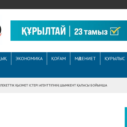
ҚЫҚ
ЭКОНОМИКА
ҚОҒАМ
МӘДЕНИЕТ
ҚҰРЫЛЫС
ЕКЕТТІК ҚЫЗМЕТ ІСТЕРІ АГЕНТТІГІНІҢ ШЫМКЕНТ ҚАЛАСЫ БОЙЫНША
АСЫНА ЖҮГІНГЕН АЗАМАТТЫҢ ҚҰҚЫҒЫ ҚАЛПЫНА КЕЛТІРІЛДІ
 АУҚЫМДЫ МЕРЕКЕЛІК ІС-ШАРА ӨТТІ
Е ҚҰҚЫҚТЫҚ САУАТТЫЛЫҚ МӘСЕЛЕЛЕРІ ТАЛҚЫЛАНДЫ
А СҰХБАТ БЕРІЛДІ