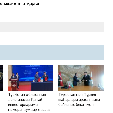
сы қызметін атқарған.
Түркістан облысының
Түркістан мен Түркия
делегациясы Қытай
шаһарлары арасындағы
инвесторларымен
байланыс беки түсті
меморандумдар жасады