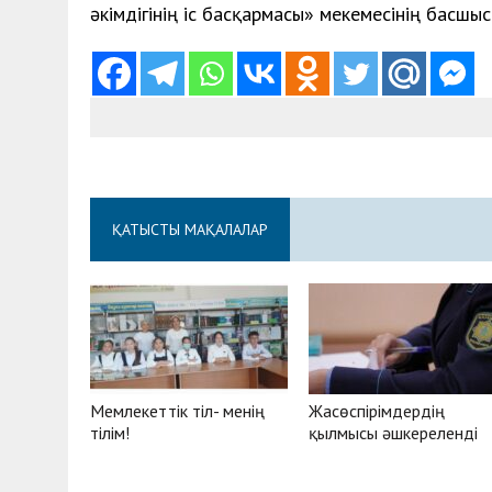
әкімдігінің іс басқармасы» мекемесінің басшы
ҚАТЫСТЫ МАҚАЛАЛАР
Мемлекеттік тіл- менің
Жасөспірімдердің
тілім!
қылмысы әшкереленді