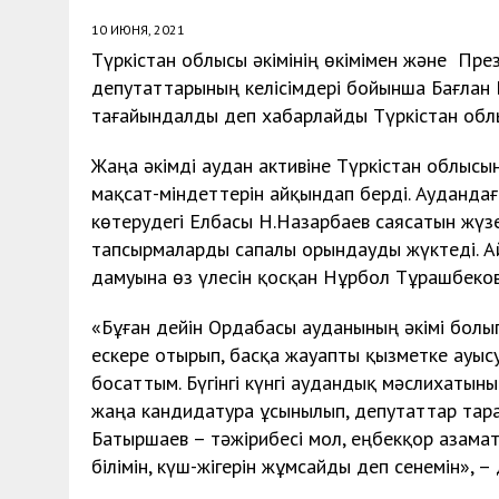
10 ИЮНЯ, 2021
Түркістан облысы әкімінің өкімімен және Пре
депутаттарының келісімдері бойынша Бағлан 
тағайындалды деп хабарлайды Түркістан облыс
Жаңа әкімді аудан активіне Түркістан облысы
мақсат-міндеттерін айқындап берді. Ауданда
көтерудегі Елбасы Н.Назарбаев саясатын жүз
тапсырмаларды сапалы орындауды жүктеді. А
дамуына өз үлесін қосқан Нұрбол Тұрашбековқа
«Бұған дейін Ордабасы ауданының әкімі болы
ескере отырып, басқа жауапты қызметке ауыс
босаттым. Бүгінгі күнгі аудандық мәслихатын
жаңа кандидатура ұсынылып, депутаттар тара
Батыршаев – тәжірибесі мол, еңбекқор азамат
білімін, күш-жігерін жұмсайды деп сенемін», –