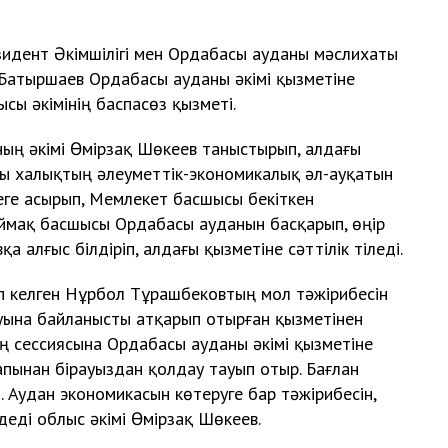
зидент Әкімшілігі мен Ордабасы ауданы мәслихаты
Батыршаев Ордабасы ауданы әкімі қызметіне
ы әкімінің баспасөз қызметі.
ның әкімі Өмірзақ Шөкеев таныстырып, алдағы
ғы халықтың әлеуметтік-экономикалық әл-ауқатын
еге асырып, Мемлекет басшысы бекіткен
ймақ басшысы Ордабасы ауданын басқарып, өңір
 алғыс білдіріп, алдағы қызметіне сәттілік тіледі.
п келген Нұрбол Тұрашбековтың мол тәжірибесін
уына байланысты атқарып отырған қызметінен
ың сессиясына Ордабасы ауданы әкімі қызметіне
пынан бірауыздан қолдау тауып отыр. Бағлан
. Аудан экономикасын көтеруге бар тәжірибесін,
 деді облыс әкімі Өмірзақ Шөкеев.