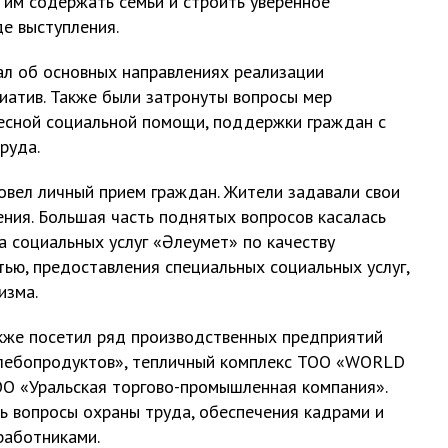
 им содержать семьи и строить уверенное
е выступления.
ал об основных направлениях реализации
иатив. Также были затронуты вопросы мер
ресной социальной помощи, поддержки граждан с
руда.
овел личный прием граждан. Жители задавали свои
ения. Большая часть поднятых вопросов касалась
ла социальных услуг «Әлеумет» по качеству
ью, предоставления специальных социальных услуг,
изма.
кже посетил ряд производственных предприятий
хлебопродуктов», тепличный комплекс ТОО «WORLD
О «Уральская торгово-промышленная компания».
 вопросы охраны труда, обеспечения кадрами и
работниками.