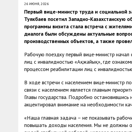
26 ИЮНЯ, 2026
30 МАЯ, 2026
|
ТҮСІНДІРУ ЖҰМЫСТАРЫ ЖҮРГІЗІЛДІ
Первый вице-министр труда и социальной з
Туякбаев посетил Западно-Казахстанскую о
программы визита стала встреча с жителями
диалога были обсуждены актуальные вопрос
производственных объектов, а также прове
Рабочую поездку первый вице-министр начал
лиц с инвалидностью «Ақжайық», где ознаком
процессом реабилитации лиц с инвалидностью
В ходе встречи с населением вице-министр п
связи с населением является главным приори
Главы государства. Подробно остановившись н
акцентировал внимание на необходимости кач
«Наша главная задача – не показывать рабочи
повышать доходы населения. Мы не должны о