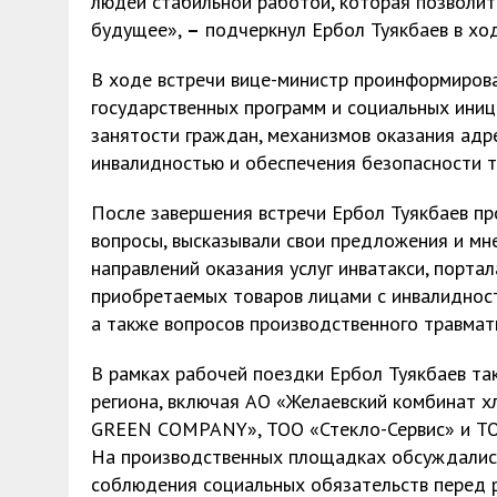
людей стабильной работой, которая позволит
будущее»,
–
подчеркнул Ербол Туякбаев в ход
В ходе встречи вице-министр проинформиров
государственных программ и социальных иниц
занятости граждан, механизмов оказания ад
инвалидностью и обеспечения безопасности т
После завершения встречи Ербол Туякбаев пр
вопросы, высказывали свои предложения и мн
направлений оказания услуг инватакси, порта
приобретаемых товаров лицами с инвалидност
а также вопросов производственного травмат
В рамках рабочей поездки Ербол Туякбаев та
региона, включая АО «Желаевский комбинат 
GREEN COMPANY», ТОО «Стекло-Сервис» и ТО
На производственных площадках обсуждались
соблюдения социальных обязательств перед 