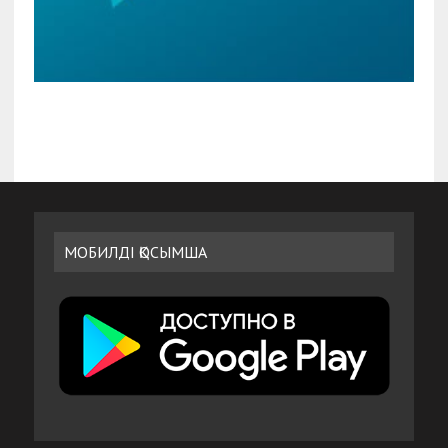
МОБИЛДІ ҚОСЫМША