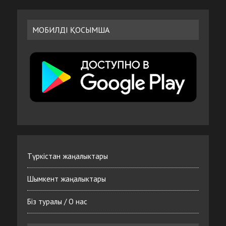
МОБИЛДІ ҚОСЫМША
Түркістан жаңалыктары
Шымкент жаңалыктары
Біз туралы / О нас