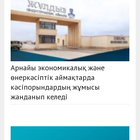
Арнайы экономикалық және
өнеркәсіптік аймақтарда
кәсіпорындардың жұмысы
жанданып келеді