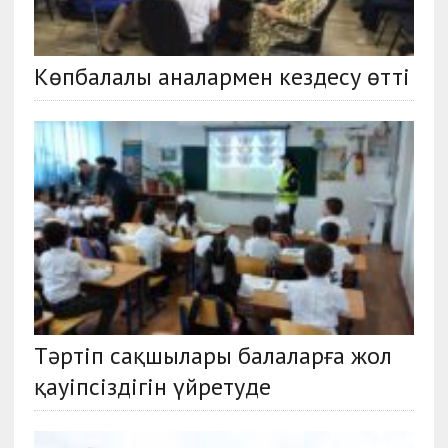
Көпбалалы аналармен кездесу өтті
Тәртіп сақшылары балаларға жол
қауіпсіздігін үйретуде