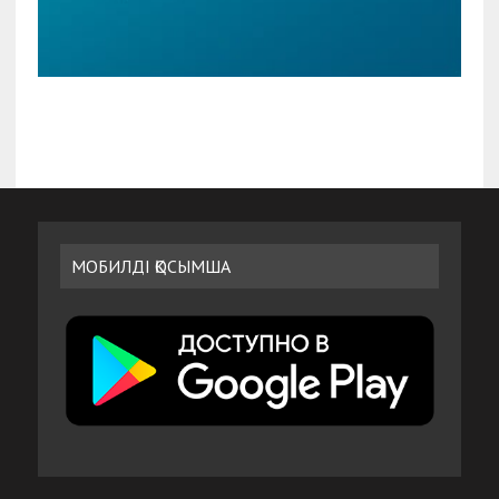
МОБИЛДІ ҚОСЫМША