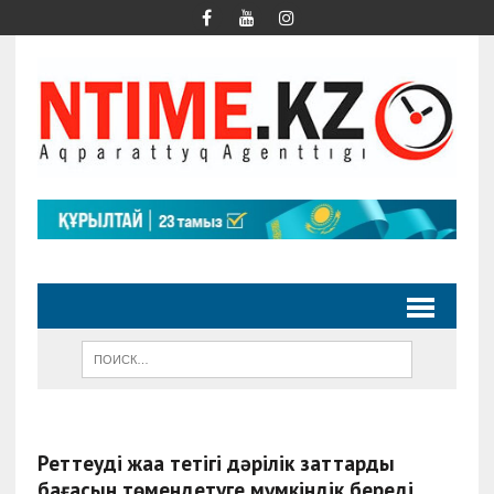
Реттеудің жаңа тетігі дәрілік заттардың
бағасын төмендетуге мүмкіндік береді