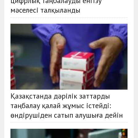
цифрлық таңбалауды енгізу
мәселесі талқыланды
Қазақстанда дәрілік заттарды
таңбалау қалай жұмыс істейді:
өндірушіден сатып алушыға дейін