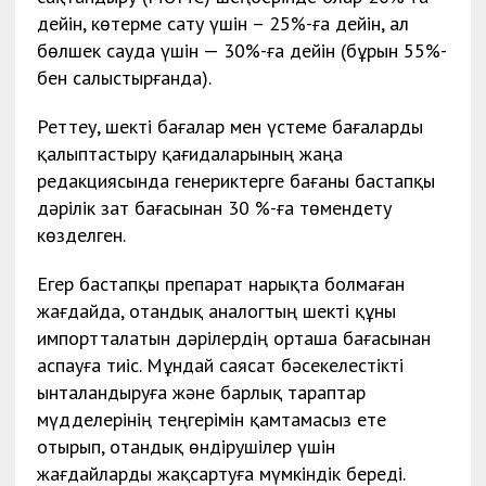
дейін, көтерме сату үшін – 25%-ға дейін, ал
бөлшек сауда үшін — 30%-ға дейін (бұрын 55%-
бен салыстырғанда).
Реттеу, шекті бағалар мен үстеме бағаларды
қалыптастыру қағидаларының жаңа
редакциясында генериктерге бағаны бастапқы
дәрілік зат бағасынан 30 %-ға төмендету
көзделген.
Егер бастапқы препарат нарықта болмаған
жағдайда, отандық аналогтың шекті құны
импортталатын дәрілердің орташа бағасынан
аспауға тиіс. Мұндай саясат бәсекелестікті
ынталандыруға және барлық тараптар
мүдделерінің теңгерімін қамтамасыз ете
отырып, отандық өндірушілер үшін
жағдайларды жақсартуға мүмкіндік береді.