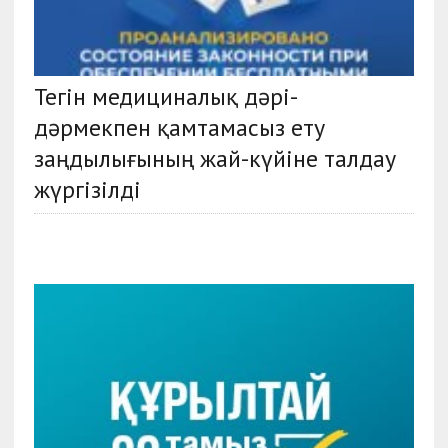
Тегін медициналық дәрі-
дәрмекпен қамтамасыз ету
заңдылығының жай-күйіне талдау
жүргізілді