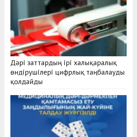
Дәрі заттардың ірі халықаралық
өндірушілері цифрлық таңбалауды
қолдайды