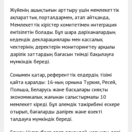
Жүйенің ашықтығын арттыру үшін мемлекеттік
ақпараттық порталдармен, атап айтқанда,
Мемлекеттік кірістер комитетімен интеграция
енгізілетін болады. Бұл шара дәріханалардың
кедендік декларациялары мен кассалық
чектерінің деректерін мониторингтеу арқылы
дәрілік заттардың бағасын тиімді бақылауға
мүмкіндік береді.
Сонымен қатар, референттік елдердің тізімі
қайта қаралды: 16-ның орнына Түркия, Ресей,
Польша, Беларусь және басқалары сияқты
экономикалық жағынан салыстырмалы 10
мемлекет кіреді. Бұл әлемдік тәжірибені ескере
отырып, бағаларды дәлірек және өзекті
талдауға мүмкіндік береді.