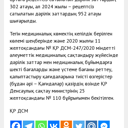
302 атауы, ал 2024 жылы – рецептсіз
сатылатын дәрілік заттардың 952 атауы
шығарылды.
Тегін медициналық көмектің кепілдік берілген
көлемі шеңберінде және 2020 жылғы 11
желтоқсандағы № ҚР ДСМ-247/2020 міндетті
әлеуметтік медициналық сақтандыру жүйесінде
дәрілік заттар мен медициналық бұйымдарға
шекті бағаларды және үстеме бағаны реттеу,
қалыптастыру қағидаларына тиісті өзгерістер
(бұдан әрі – Қағидалар) қазірдің өзінде ҚР
Денсаулық сақтау министрінің 25
желтоқсандағы № 110 бұйрығымен бекітілген.
ҚР ДСМ