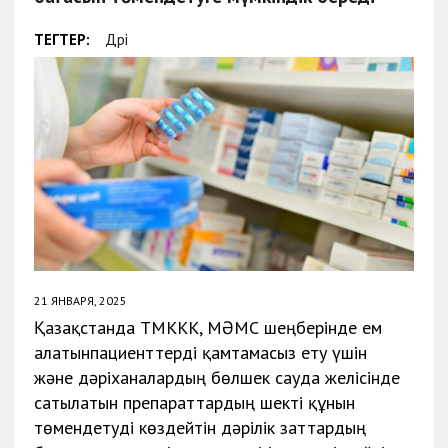
ТЕГТЕР:
Дәрі
21 ЯНВАРЯ, 2025
Қазақстанда ТМККК, МӘМС шеңберінде ем
алатынпациенттерді қамтамасыз ету үшін
және дәріханалардың бөлшек сауда желісінде
сатылатын препараттардың шекті құнын
төмендетуді көздейтін дәрілік заттардың