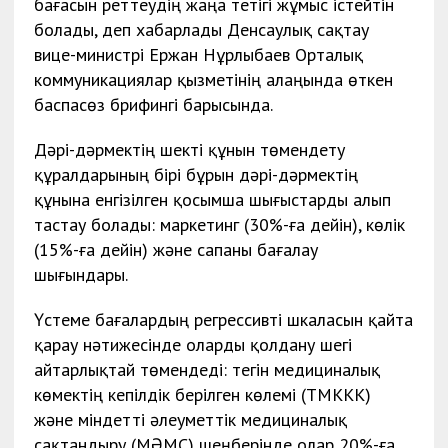
бағасын реттеудің жаңа тетігі жұмыс істейтін
болады, деп хабарлады Денсаулық сақтау
вице-министрі Ержан Нұрлыбаев Орталық
коммуникациялар қызметінің алаңында өткен
баспасөз брифингі барысында.
Дәрі-дәрмектің шекті құнын төмендету
құралдарының бірі бұрын дәрі-дәрмектің
құнына енгізілген қосымша шығыстарды алып
тастау болады: маркетинг (30%-ға дейін), көлік
(15%-ға дейін) және сапаны бағалау
шығындары.
Үстеме бағалардың регрессивті шкаласын қайта
қарау нәтижесінде оларды қолдану шегі
айтарлықтай төмендеді: тегін медициналық
көмектің кепілдік берілген көлемі (ТМККК)
және міндетті әлеуметтік медициналық
сақтандыру (МӘМС) шеңберінде олар 20%-ға