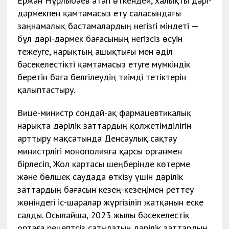
Ержан Нұрлыбаев атап өткендей, халықты дәрі-
дәрмекпен қамтамасыз ету саласындағы
заңнамалық бастамалардың негізгі міндеті —
бұл дәрі-дәрмек бағасының негізсіз өсуін
тежеуге, нарықтың ашықтығы мен әділ
бәсекелестікті қамтамасыз етуге мүмкіндік
беретін баға белгілеудің тиімді тетіктерін
қалыптастыру.
Вице-министр сондай-ақ фармацевтикалық
нарықта дәрілік заттардың қолжетімділігін
арттыру мақсатында Денсаулық сақтау
министрлігі монополияға қарсы органмен
бірлесіп, Жол картасы шеңберінде көтерме
және бөлшек саудада өткізу үшін дәрілік
заттардың бағасын кезең-кезеңімен реттеу
жөніндегі іс-шаралар жүргізіліп жатқанын еске
салды. Осылайша, 2023 жылы бәсекелестік
ортаға рецептсіз сатылатын дәрілік заттардың