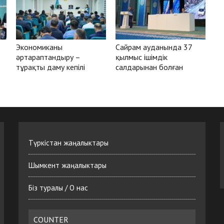
Экономиканы
Сайрам ауданында 37
әртараптандыру –
қылмыс ішімдік
тұрақты даму кепілі
салдарынан болған
Түркістан жаңалыктары
Шымкент жаңалыктары
Біз туралы / О нас
COUNTER