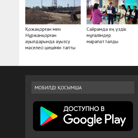
Қожақорған мен
Сайрамда ең үздік
Нұржанқорған
мұғалімдер
ауылдарында ауызсу
марапатталды
мәселесі шешімін тапты
МОБИЛДІ ҚОСЫМША