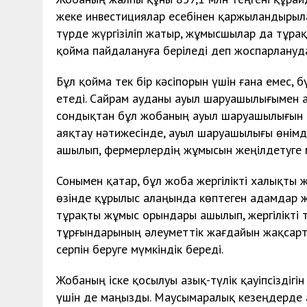
жеке инвестициялар есебінен қаржыландырыла
түрде жүргізіліп жатыр, жұмысшылар да тұра
қойма пайдалануға беріледі деп жоспарлануд
Бұл қойма тек бір кәсіпорын үшін ғана емес, 
етеді. Сайрам ауданы ауыл шаруашылығымен ай
сондықтан бұл жобаның ауыл шаруашылығын д
аяқтау нәтижесінде, ауыл шаруашылығы өнімде
ашылып, фермерлердің жұмысын жеңілдетуге м
Сонымен қатар, бұл жоба жергілікті халықты ж
өзінде құрылыс алаңында көптеген адамдар ж
тұрақты жұмыс орындары ашылып, жергілікті т
тұрғындарының әлеуметтік жағдайын жақсарт
серпін беруге мүмкіндік береді.
Жобаның іске қосылуы азық-түлік қауіпсіздігі
үшін де маңызды. Маусымаралық кезеңдерде 