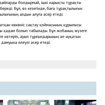
ағдайларды болдырмай, ішкі нарықты тұрақты
ереді. Бұл, өз кезегінде, баға тұрақтылығын
шылығының алдын алуға әсер етеді.
атқан көкөніс сақтау қоймасының құрылысы
ды қадам болып табылады. Бұл жобаның жүзеге
е көтеріп, ауыл тұрғындарының әл-ауқатын
дамуына елеулі әсер етеді.