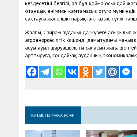
кездесетіні белгілі, ал бұл қойма осындай ж
отандық өніммен қамтамасыз етуге мүмкіндік б
сақтауға және ішкі нарықтағы азық-түлік тап
Жалпы, Сайрам ауданында жүзеге асырылып ж
агроөнеркәсіптік кешенді дамытудағы маңыз
асуы ауыл шаруашылығы саласын жаңа деңгейг
арттыруға, сондай-ақ ауданның экономикалық 
ҚАТЫСТЫ МАҚАЛАЛАР