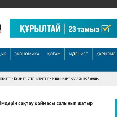
ҚЫҚ
ЭКОНОМИКА
ҚОҒАМ
МӘДЕНИЕТ
ҚҰРЫЛЫС
ЕКЕТТІК ҚЫЗМЕТ ІСТЕРІ АГЕНТТІГІНІҢ ШЫМКЕНТ ҚАЛАСЫ БОЙЫНША
АСЫНА ЖҮГІНГЕН АЗАМАТТЫҢ ҚҰҚЫҒЫ ҚАЛПЫНА КЕЛТІРІЛДІ
 АУҚЫМДЫ МЕРЕКЕЛІК ІС-ШАРА ӨТТІ
імдерін сақтау қоймасы салынып жатыр
Е ҚҰҚЫҚТЫҚ САУАТТЫЛЫҚ МӘСЕЛЕЛЕРІ ТАЛҚЫЛАНДЫ
А СҰХБАТ БЕРІЛДІ