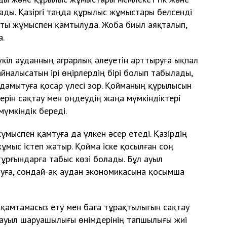
ды. Қазіргі таңда құрылыс жұмыстары белсенді
қты жұмыспен қамтылуда. Жоба биыл аяқталып,
а.
бүкіл ауданның аграрлық әлеуетін арттыруға ықпал
налысатын ірі өңірлердің бірі болып табылады,
амытуға қосар үлесі зор. Қойманың құрылысын
рін сақтау мен өңдеудің жаңа мүмкіндіктері
үмкіндік береді.
ұмыспен қамтуға да үлкен әсер етеді. Қазірдің
ұмыс істеп жатыр. Қойма іске қосылған соң
ұрғындарға табыс көзі болады. Бұл ауыл
уға, сондай-ақ аудан экономикасына қосымша
н қамтамасыз ету мен баға тұрақтылығын сақтау
ауыл шаруашылығы өнімдерінің тапшылығы жиі