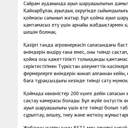
Сайрам ауданында ауыл шаруашылығын дамыт
Қайнарбұлақ ауылдық округінде сыйымдылығы 
қоймасы салынып жатыр. Бұл қойма ауыл шару
қамтамасыз ету үшін арнайы жабдықтармен қ
шешім болмақ.
Қазіргі таңда агроөнеркәсіп саласындағы ба
өнімдерін өндіру ғана емес, оны тиімді сақтап
қойма осы қажеттілікті толыққанды қамтамас
серіктестігімен Түркістан әлеуметтік-кәсіпк
фермерлерге өнімдерін жинап алғаннан кейін
баға тұрақсыздығы кезінде тиімді сату мүмкінд
Қоймада көкөністер 200 күнге дейін сапасын
сақтау камерасы болады. Бұл жүйе оңтүстік ө
ауыл шаруашылығы үшін өте тиімді болып таб
сұрыптау, өлшеу, тиеу және жеткізу жұмыста
Жобаның жалпы құны 857,1 млн теңгені құра