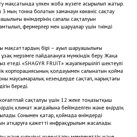
у мақсатында үлкен жоба жүзеге асырылып жатыр.
3 мың тонна болатын заманауи көкөніс сақтау
ашылығы өнімдерінің сапалы сақталуын
амтылып, фермерлер мен шаруалар үшін тиімді
сты мақсаттардың бірі – ауыл шаруашылығы
, ұзақ мерзімге пайдалануға мүмкіндік беру. Жаңа
ыз етеді. «SHAGYR FRUIT» жауапкершілігі шектеулі
ерлік корпорациясының қолдауымен салынатын қойма
, оны маусымаралық кезеңдерде сақтап, нарықтағы
ігін береді.
 жоғалтпай сақталуы үшін 12 жеке тоңазытқыш
ңірдің климат жағдайына бейімделген және өңірдің
ылады. Сонымен қатар, қоймада өнімдерді
рын атқаруға қажетті инфрақұрылым жасалады.
йды және құрылыс жұмыстары мемлекеттік және