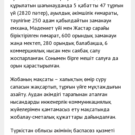
құрылатын шағынауданда 5 қабатты 47 тұрғын
үй (2820 пәтер), ауылдық әкімшілік ғимараты,
тәулігіне 250 адам қабылдайтын заманауи
емхана, Мәдениет үйі мен Жастар сарайы
біріктірілген ғимарат, 600 орындық заманауи
жаңа мектеп, 280 орындық балабақша, 6
коммерциялық нысан мен саябақ салу
жоспарланған. Сонымен бірге мешіт салуға да
орын қарастырылған.
Жобаның мақсаты – халықтың өмір сүру
сапасын жақсартып, тұрғын үйге мұқтаждығын
азайту. Аудан әкімдігі тарапынан аталған
нысандарды инженерлік-коммуникациялық
жүйелерімен қамтамасыз ету мақсатында
жобалау-сметалық құжаттары дайындалған.
Түркістан облысы әкімінің баспасөз қызметі