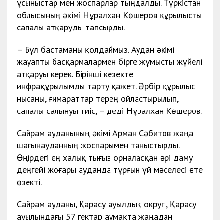
ұсыныстар мен жоспарлар тыңдалды. Түркістан
облысының әкімі Нұралхан Көшеров құрылысты
сапалы атқаруды тапсырды.
– Бұл бастаманы қолдаймыз. Аудан әкімі
жауапты басқармалармен бірге жұмысты жүйелі
атқаруы керек. Бірінші кезекте
инфрақұрылымды тарту қажет. Әрбір құрылыс
нысаны, ғимараттар терең ойластырылып,
сапалы салынуы
тиіс, – деді Нұралхан Көшеров.
Сайрам ауданының әкімі Арман Сәбитов жаңа
шағынауданның жоспарымен таныстырды.
Өңірдегі ең халық тығыз орналасқан әрі даму
деңгейі жоғары ауданда тұрғын үй мәселесі өте
өзекті.
Сайрам ауданы, Қарасу ауылдық округі, Қарасу
ауылындағы 57 гектар аумақта жаңадан