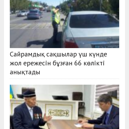
Сайрамдық сақшылар үш күнде
жол ережесін бұзған 66 көлікті
анықтады