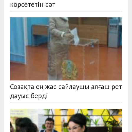
көрсететін сәт
Созақта ең жас сайлаушы алғаш рет
дауыс берді