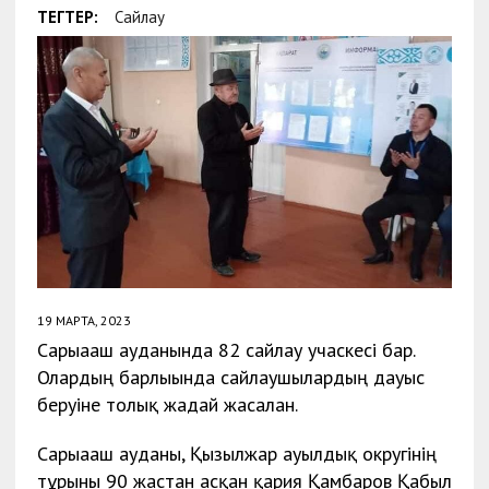
ТЕГТЕР:
Сайлау
19 МАРТА, 2023
Сарыағаш ауданында 82 сайлау учаскесі бар.
Олардың барлығында сайлаушылардың дауыс
беруіне толық жағдай жасалған.
Сарыағаш ауданы, Қызылжар ауылдық округінің
тұрғыны 90 жастан асқан қария Қамбаров Қабыл