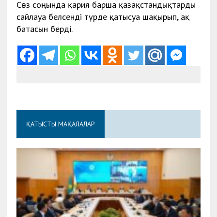
Сөз соңында қария барша қазақстандықтарды
сайлауға белсенді түрде қатысуға шақырып, ақ
батасын берді.
ҚАТЫСТЫ МАҚАЛАЛАР