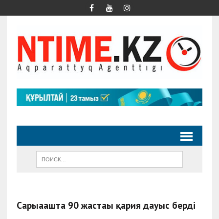
Сарыағашта 90 жастағы қария дауыс берді