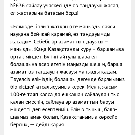
№636 сайлау учаскесінде өз таңдауын жасап,
ел жастарына батасын берді.
«Елімізде болып жатқан өте маңызды саяси
науқанға бей-жай қарамай, өз таңдауымды
жасадым. Себебі, әр азаматтың дауысы –
маңызды. Жаңа Қазақстанды құру – баршамызға
ортақ міндет. Бүгінгі айтулы шара ел
болашағына әсер ететін маңызды шешім, барша
азамат өз таңдауын жасауы маңызды қадам.
Тәуелсіз еліміздің болашағы дегенде барлығымыз
бір кісідей атсалысуымыз керек. Менің жасым
100-ге таяп қалса да ешқашан сайлаудан тыс
қалған емеспін, сайлауға әр азаматтың баруы
міндетті деп есептеймін. Еліміз тыныш, бала-
шағамыз аман болып, Қазақстанымыз көркейе
берсін», — дейді қария.