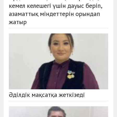
кемел келешегі үшін дауыс беріп,
азаматтық міндеттерін орындап
жатыр
Әділдік мақсатқа жеткізеді