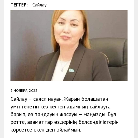
ТЕГТЕР:
Сайлау
9 НОЯБРЯ, 2022
Сайлау – саяси науқан. Жарқын болашақтан
үміттенетін кез келген адамның сайлауға
барып, өз таңдауын жасауы – маңызды. Бұл
ретте, азаматтар өздерінің белсенділіктерін
көрсетсе екен деп ойлаймын.