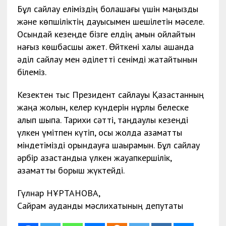
Бұл сайлау еліміздің болашағы үшін маңызды
және көпшіліктің дауысымен шешілетін мәселе.
Осындай кезеңде бізге елдің қамын ойлайтын
нағыз көшбасшы қажет. Өйткені халық қашанда
әділ сайлау мен әділетті сенімді жақтайтынын
білеміз.
Кезектен тыс Президент сайлауы Қазақстанның
жаңа жолын, келер күндерін нұрлы белеске
алып шықпақ. Тарихи сәтті, таңдаулы кезеңді
үлкен үмітпен күтіп, осы жолда азаматтық
міндетімізді орындауға шақырамын. Бұл сайлау
әрбір қазақстандыққа үлкен жауапкершілік,
азаматтық борыш жүктейді.
Гүлнар НҰРТАНОВА,
Сайрам аудандық мәслихатының депутаты