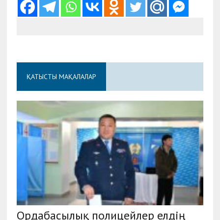
ҚАТЫСТЫ МАҚАЛАЛАР
Ордабасылық полицейлер елдің