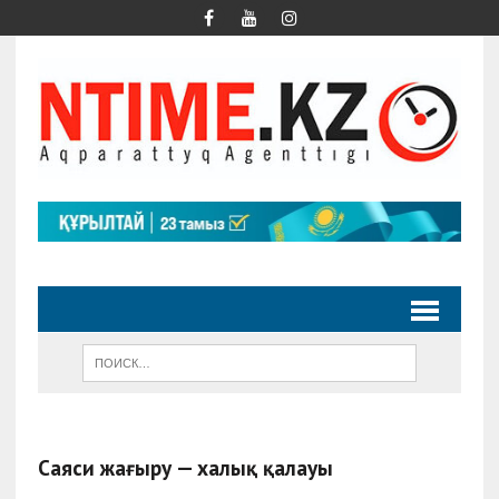
Саяси жаңғыру — халық қалауы